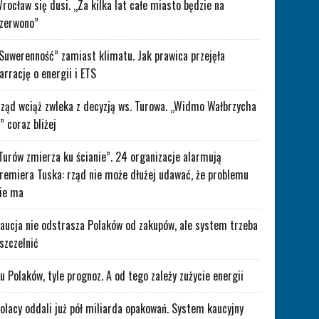
rocław się dusi. „Za kilka lat całe miasto będzie na
zerwono”
Suwerenność” zamiast klimatu. Jak prawica przejęła
arrację o energii i ETS
ząd wciąż zwleka z decyzją ws. Turowa. „Widmo Wałbrzycha
” coraz bliżej
Turów zmierza ku ścianie”. 24 organizacje alarmują
remiera Tuska: rząd nie może dłużej udawać, że problemu
ie ma
aucja nie odstrasza Polaków od zakupów, ale system trzeba
szczelnić
lu Polaków, tyle prognoz. A od tego zależy zużycie energii
olacy oddali już pół miliarda opakowań. System kaucyjny