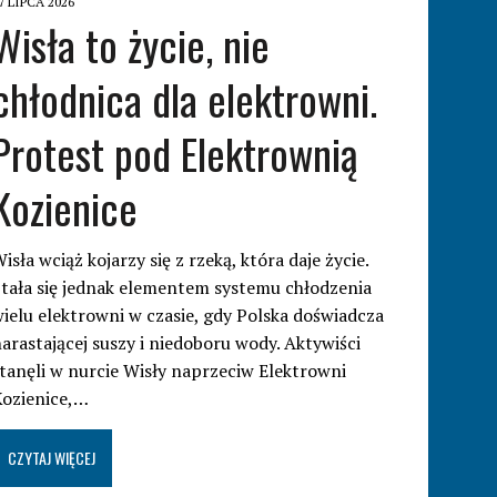
7 LIPCA 2026
Wisła to życie, nie
chłodnica dla elektrowni.
Protest pod Elektrownią
Kozienice
isła wciąż kojarzy się z rzeką, która daje życie.
tała się jednak elementem systemu chłodzenia
ielu elektrowni w czasie, gdy Polska doświadcza
arastającej suszy i niedoboru wody. Aktywiści
tanęli w nurcie Wisły naprzeciw Elektrowni
Kozienice,…
CZYTAJ WIĘCEJ