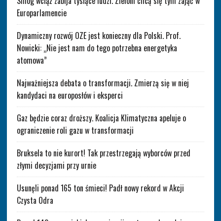
Smog wciąż zabija tysiące ludzi. Zieloni chcą się tym zająć w
Europarlamencie
Dynamiczny rozwój OZE jest konieczny dla Polski. Prof.
Nowicki: „Nie jest nam do tego potrzebna energetyka
atomowa”
Najważniejsza debata o transformacji. Zmierzą się w niej
kandydaci na europosłów i eksperci
Gaz będzie coraz droższy. Koalicja Klimatyczna apeluje o
ograniczenie roli gazu w transformacji
Bruksela to nie kurort! Tak przestrzegają wyborców przed
złymi decyzjami przy urnie
Usunęli ponad 165 ton śmieci! Padł nowy rekord w Akcji
Czysta Odra