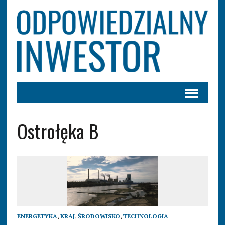
Ostrołęka B
ENERGETYKA
,
KRAJ
,
ŚRODOWISKO
,
TECHNOLOGIA