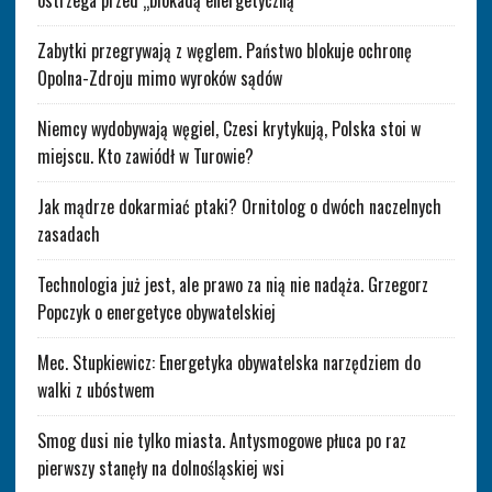
ostrzega przed „blokadą energetyczną”
Zabytki przegrywają z węglem. Państwo blokuje ochronę
Opolna-Zdroju mimo wyroków sądów
Niemcy wydobywają węgiel, Czesi krytykują, Polska stoi w
miejscu. Kto zawiódł w Turowie?
Jak mądrze dokarmiać ptaki? Ornitolog o dwóch naczelnych
zasadach
Technologia już jest, ale prawo za nią nie nadąża. Grzegorz
Popczyk o energetyce obywatelskiej
Mec. Stupkiewicz: Energetyka obywatelska narzędziem do
walki z ubóstwem
Smog dusi nie tylko miasta. Antysmogowe płuca po raz
pierwszy stanęły na dolnośląskiej wsi