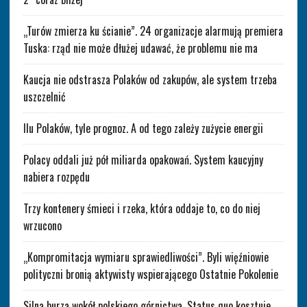
„Turów zmierza ku ścianie”. 24 organizacje alarmują premiera
Tuska: rząd nie może dłużej udawać, że problemu nie ma
Kaucja nie odstrasza Polaków od zakupów, ale system trzeba
uszczelnić
Ilu Polaków, tyle prognoz. A od tego zależy zużycie energii
Polacy oddali już pół miliarda opakowań. System kaucyjny
nabiera rozpędu
Trzy kontenery śmieci i rzeka, która oddaje to, co do niej
wrzucono
„Kompromitacja wymiaru sprawiedliwości”. Byli więźniowie
polityczni bronią aktywisty wspierającego Ostatnie Pokolenie
Silna burza wokół polskiego górnictwa. Status quo kosztuje