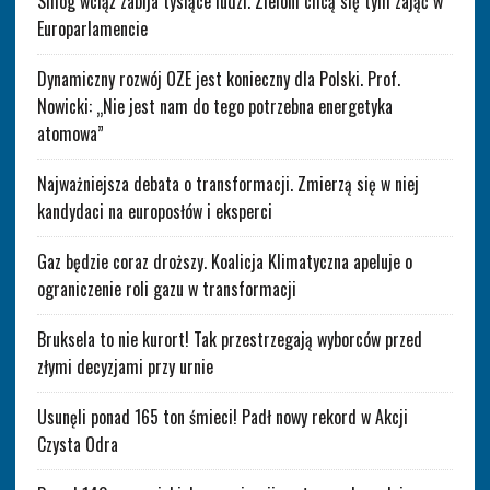
Smog wciąż zabija tysiące ludzi. Zieloni chcą się tym zająć w
Europarlamencie
Dynamiczny rozwój OZE jest konieczny dla Polski. Prof.
Nowicki: „Nie jest nam do tego potrzebna energetyka
atomowa”
Najważniejsza debata o transformacji. Zmierzą się w niej
kandydaci na europosłów i eksperci
Gaz będzie coraz droższy. Koalicja Klimatyczna apeluje o
ograniczenie roli gazu w transformacji
Bruksela to nie kurort! Tak przestrzegają wyborców przed
złymi decyzjami przy urnie
Usunęli ponad 165 ton śmieci! Padł nowy rekord w Akcji
Czysta Odra