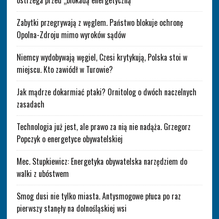
ostrzega przed „blokadą energetyczną”
Zabytki przegrywają z węglem. Państwo blokuje ochronę
Opolna-Zdroju mimo wyroków sądów
Niemcy wydobywają węgiel, Czesi krytykują, Polska stoi w
miejscu. Kto zawiódł w Turowie?
Jak mądrze dokarmiać ptaki? Ornitolog o dwóch naczelnych
zasadach
Technologia już jest, ale prawo za nią nie nadąża. Grzegorz
Popczyk o energetyce obywatelskiej
Mec. Stupkiewicz: Energetyka obywatelska narzędziem do
walki z ubóstwem
Smog dusi nie tylko miasta. Antysmogowe płuca po raz
pierwszy stanęły na dolnośląskiej wsi