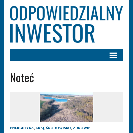
Noteć
ENERGETYKA
,
KRAJ
,
ŚRODOWISKO
,
ZDROWIE