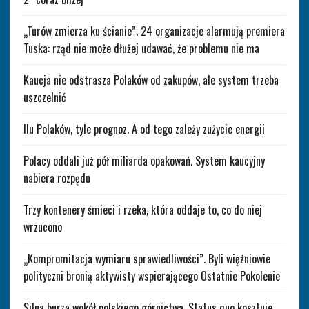
„Turów zmierza ku ścianie”. 24 organizacje alarmują premiera
Tuska: rząd nie może dłużej udawać, że problemu nie ma
Kaucja nie odstrasza Polaków od zakupów, ale system trzeba
uszczelnić
Ilu Polaków, tyle prognoz. A od tego zależy zużycie energii
Polacy oddali już pół miliarda opakowań. System kaucyjny
nabiera rozpędu
Trzy kontenery śmieci i rzeka, która oddaje to, co do niej
wrzucono
„Kompromitacja wymiaru sprawiedliwości”. Byli więźniowie
polityczni bronią aktywisty wspierającego Ostatnie Pokolenie
Silna burza wokół polskiego górnictwa. Status quo kosztuje