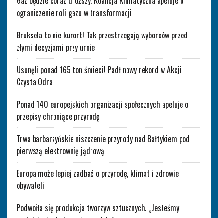
Gaz będzie coraz droższy. Koalicja Klimatyczna apeluje o
ograniczenie roli gazu w transformacji
Bruksela to nie kurort! Tak przestrzegają wyborców przed
złymi decyzjami przy urnie
Usunęli ponad 165 ton śmieci! Padł nowy rekord w Akcji
Czysta Odra
Ponad 140 europejskich organizacji społecznych apeluje o
przepisy chroniące przyrodę
Trwa barbarzyńskie niszczenie przyrody nad Bałtykiem pod
pierwszą elektrownię jądrową
Europa może lepiej zadbać o przyrodę, klimat i zdrowie
obywateli
Podwoiła się produkcja tworzyw sztucznych. „Jesteśmy