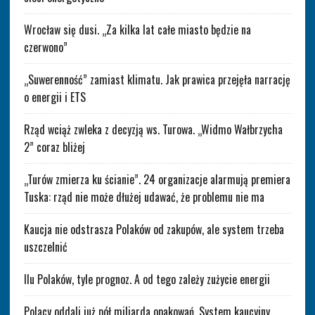
Wrocław się dusi. „Za kilka lat całe miasto będzie na
czerwono”
„Suwerenność” zamiast klimatu. Jak prawica przejęła narrację
o energii i ETS
Rząd wciąż zwleka z decyzją ws. Turowa. „Widmo Wałbrzycha
2” coraz bliżej
„Turów zmierza ku ścianie”. 24 organizacje alarmują premiera
Tuska: rząd nie może dłużej udawać, że problemu nie ma
Kaucja nie odstrasza Polaków od zakupów, ale system trzeba
uszczelnić
Ilu Polaków, tyle prognoz. A od tego zależy zużycie energii
Polacy oddali już pół miliarda opakowań. System kaucyjny