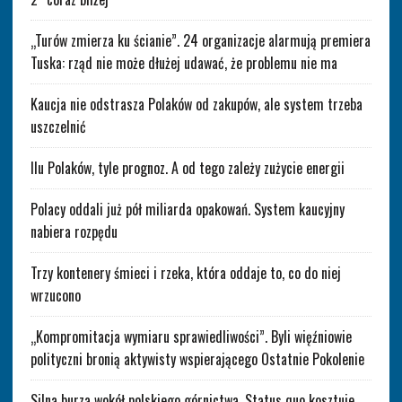
„Turów zmierza ku ścianie”. 24 organizacje alarmują premiera
Tuska: rząd nie może dłużej udawać, że problemu nie ma
Kaucja nie odstrasza Polaków od zakupów, ale system trzeba
uszczelnić
Ilu Polaków, tyle prognoz. A od tego zależy zużycie energii
Polacy oddali już pół miliarda opakowań. System kaucyjny
nabiera rozpędu
Trzy kontenery śmieci i rzeka, która oddaje to, co do niej
wrzucono
„Kompromitacja wymiaru sprawiedliwości”. Byli więźniowie
polityczni bronią aktywisty wspierającego Ostatnie Pokolenie
Silna burza wokół polskiego górnictwa. Status quo kosztuje