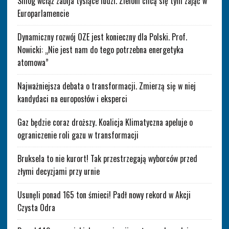
Smog wciąż zabija tysiące ludzi. Zieloni chcą się tym zająć w
Europarlamencie
Dynamiczny rozwój OZE jest konieczny dla Polski. Prof.
Nowicki: „Nie jest nam do tego potrzebna energetyka
atomowa”
Najważniejsza debata o transformacji. Zmierzą się w niej
kandydaci na europosłów i eksperci
Gaz będzie coraz droższy. Koalicja Klimatyczna apeluje o
ograniczenie roli gazu w transformacji
Bruksela to nie kurort! Tak przestrzegają wyborców przed
złymi decyzjami przy urnie
Usunęli ponad 165 ton śmieci! Padł nowy rekord w Akcji
Czysta Odra