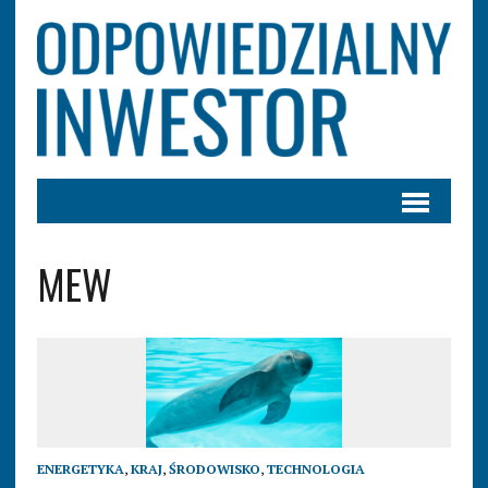
MEW
ENERGETYKA
,
KRAJ
,
ŚRODOWISKO
,
TECHNOLOGIA