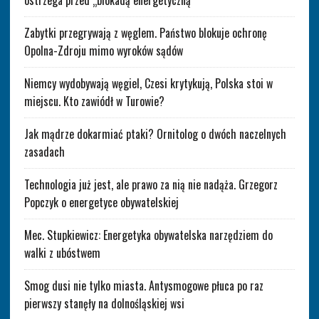
ostrzega przed „blokadą energetyczną”
Zabytki przegrywają z węglem. Państwo blokuje ochronę
Opolna-Zdroju mimo wyroków sądów
Niemcy wydobywają węgiel, Czesi krytykują, Polska stoi w
miejscu. Kto zawiódł w Turowie?
Jak mądrze dokarmiać ptaki? Ornitolog o dwóch naczelnych
zasadach
Technologia już jest, ale prawo za nią nie nadąża. Grzegorz
Popczyk o energetyce obywatelskiej
Mec. Stupkiewicz: Energetyka obywatelska narzędziem do
walki z ubóstwem
Smog dusi nie tylko miasta. Antysmogowe płuca po raz
pierwszy stanęły na dolnośląskiej wsi