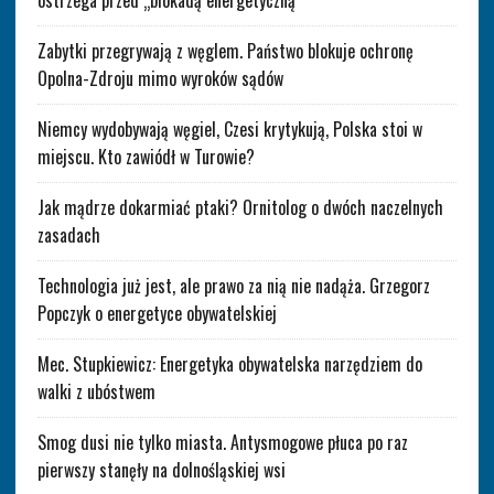
ostrzega przed „blokadą energetyczną”
Zabytki przegrywają z węglem. Państwo blokuje ochronę
Opolna-Zdroju mimo wyroków sądów
Niemcy wydobywają węgiel, Czesi krytykują, Polska stoi w
miejscu. Kto zawiódł w Turowie?
Jak mądrze dokarmiać ptaki? Ornitolog o dwóch naczelnych
zasadach
Technologia już jest, ale prawo za nią nie nadąża. Grzegorz
Popczyk o energetyce obywatelskiej
Mec. Stupkiewicz: Energetyka obywatelska narzędziem do
walki z ubóstwem
Smog dusi nie tylko miasta. Antysmogowe płuca po raz
pierwszy stanęły na dolnośląskiej wsi