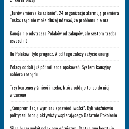
„Turów zmierza ku ścianie”. 24 organizacje alarmują premiera
Tuska: rząd nie może dłużej udawać, że problemu nie ma
Kaucja nie odstrasza Polaków od zakupów, ale system trzeba
uszczelnić
Ilu Polaków, tyle prognoz. A od tego zależy zużycie energii
Polacy oddali już pół miliarda opakowań. System kaucyjny
nabiera rozpędu
Trzy kontenery śmieci i rzeka, która oddaje to, co do niej
wrzucono
„Kompromitacja wymiaru sprawiedliwości”. Byli więźniowie
polityczni bronią aktywisty wspierającego Ostatnie Pokolenie
Silna burza wokół polskiego górnictwa. Status quo kosztuje