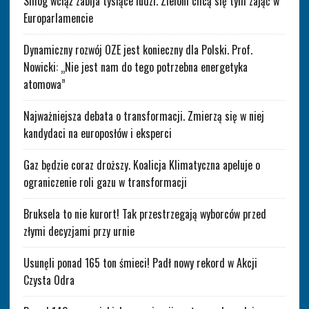
Smog wciąż zabija tysiące ludzi. Zieloni chcą się tym zająć w
Europarlamencie
Dynamiczny rozwój OZE jest konieczny dla Polski. Prof.
Nowicki: „Nie jest nam do tego potrzebna energetyka
atomowa”
Najważniejsza debata o transformacji. Zmierzą się w niej
kandydaci na europosłów i eksperci
Gaz będzie coraz droższy. Koalicja Klimatyczna apeluje o
ograniczenie roli gazu w transformacji
Bruksela to nie kurort! Tak przestrzegają wyborców przed
złymi decyzjami przy urnie
Usunęli ponad 165 ton śmieci! Padł nowy rekord w Akcji
Czysta Odra