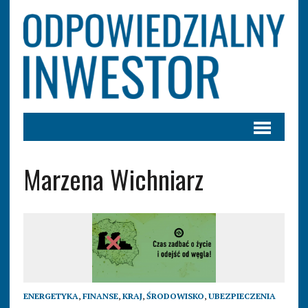
Marzena Wichniarz
ENERGETYKA
,
FINANSE
,
KRAJ
,
ŚRODOWISKO
,
UBEZPIECZENIA