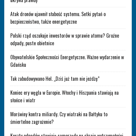
ukrywa prawdę
Atak dronów ujawnił słabość systemu. Setki pytań o
bezpieczeństwo, także energetyczne
Polski rząd oszukuje inwestorów w sprawie atomu? Groźne
odpady, puste obietnice
Obywatelskie Społeczności Energetyczne. Ważne wydarzenie w
Gdańsku
Tak zabudowywano Hel. „Dziś już tam nie jeżdżę”
Koniec ery węgla w Europie. Włochy i Hiszpania stawiają na
słońce i wiatr
Morświny kontra miliardy. Czy wiatraki na Bałtyku to
śmiertelne zagrożenie?
Koszty odpadów stawiają samorządy na skraju wytrzymałości.