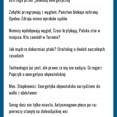
ostrzega przed „blokadą energetyczną”
Zabytki przegrywają z węglem. Państwo blokuje ochronę
Opolna-Zdroju mimo wyroków sądów
Niemcy wydobywają węgiel, Czesi krytykują, Polska stoi w
miejscu. Kto zawiódł w Turowie?
Jak mądrze dokarmiać ptaki? Ornitolog o dwóch naczelnych
zasadach
Technologia już jest, ale prawo za nią nie nadąża. Grzegorz
Popczyk o energetyce obywatelskiej
Mec. Stupkiewicz: Energetyka obywatelska narzędziem do
walki z ubóstwem
Smog dusi nie tylko miasta. Antysmogowe płuca po raz
pierwszy stanęły na dolnośląskiej wsi