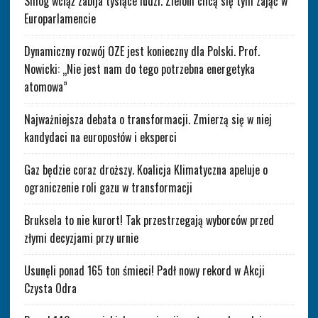
Smog wciąż zabija tysiące ludzi. Zieloni chcą się tym zająć w
Europarlamencie
Dynamiczny rozwój OZE jest konieczny dla Polski. Prof.
Nowicki: „Nie jest nam do tego potrzebna energetyka
atomowa”
Najważniejsza debata o transformacji. Zmierzą się w niej
kandydaci na europosłów i eksperci
Gaz będzie coraz droższy. Koalicja Klimatyczna apeluje o
ograniczenie roli gazu w transformacji
Bruksela to nie kurort! Tak przestrzegają wyborców przed
złymi decyzjami przy urnie
Usunęli ponad 165 ton śmieci! Padł nowy rekord w Akcji
Czysta Odra