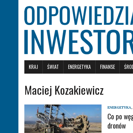
KRAJ
ŚWIAT
ENERGETYKA
FINANSE
ŚRO
Maciej Kozakiewicz
ENERGETYKA
,
Co po węg
dronów