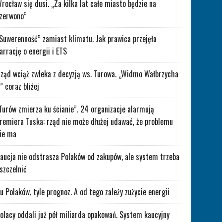
rocław się dusi. „Za kilka lat całe miasto będzie na
zerwono”
Suwerenność” zamiast klimatu. Jak prawica przejęła
arrację o energii i ETS
ząd wciąż zwleka z decyzją ws. Turowa. „Widmo Wałbrzycha
” coraz bliżej
Turów zmierza ku ścianie”. 24 organizacje alarmują
remiera Tuska: rząd nie może dłużej udawać, że problemu
ie ma
aucja nie odstrasza Polaków od zakupów, ale system trzeba
szczelnić
lu Polaków, tyle prognoz. A od tego zależy zużycie energii
olacy oddali już pół miliarda opakowań. System kaucyjny