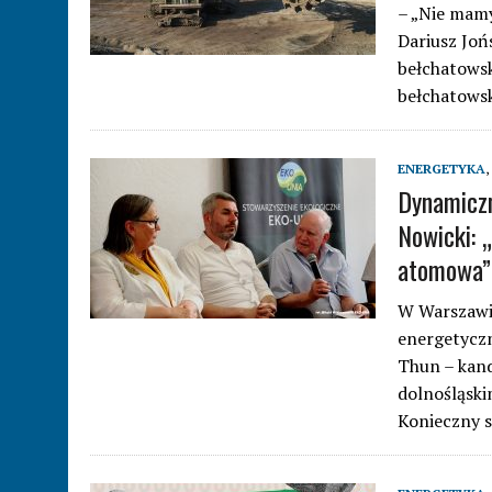
– „Nie mamy
Dariusz Joń
bełchatowsk
bełchatowsk
ENERGETYKA
,
Dynamiczn
Nowicki: 
atomowa”
W Warszawie
energetyczn
Thun – kand
dolnośląski
Konieczny s