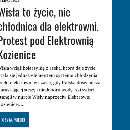
7 LIPCA 2026
Wisła to życie, nie
chłodnica dla elektrowni.
Protest pod Elektrownią
Kozienice
isła wciąż kojarzy się z rzeką, która daje życie.
tała się jednak elementem systemu chłodzenia
ielu elektrowni w czasie, gdy Polska doświadcza
arastającej suszy i niedoboru wody. Aktywiści
tanęli w nurcie Wisły naprzeciw Elektrowni
Kozienice,…
CZYTAJ WIĘCEJ