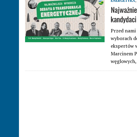
ENERGETYKA
,
Najważnie
kandydaci
Przed nami 
wyborach do
ekspertów w
Marcinem P
węglowych,