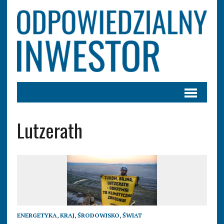
Lutzerath
ENERGETYKA
,
KRAJ
,
ŚRODOWISKO
,
ŚWIAT