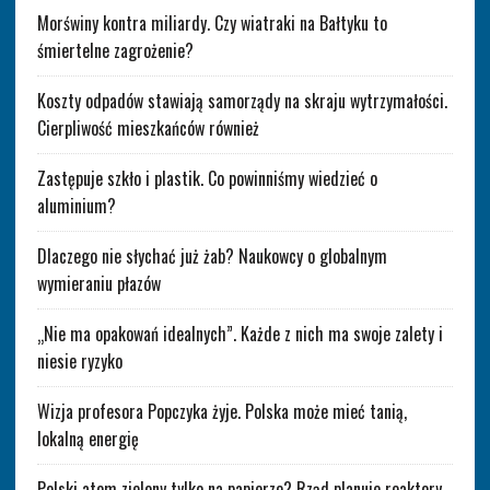
Morświny kontra miliardy. Czy wiatraki na Bałtyku to
śmiertelne zagrożenie?
Koszty odpadów stawiają samorządy na skraju wytrzymałości.
Cierpliwość mieszkańców również
Zastępuje szkło i plastik. Co powinniśmy wiedzieć o
aluminium?
Dlaczego nie słychać już żab? Naukowcy o globalnym
wymieraniu płazów
„Nie ma opakowań idealnych”. Każde z nich ma swoje zalety i
niesie ryzyko
Wizja profesora Popczyka żyje. Polska może mieć tanią,
lokalną energię
Polski atom zielony tylko na papierze? Rząd planuje reaktory