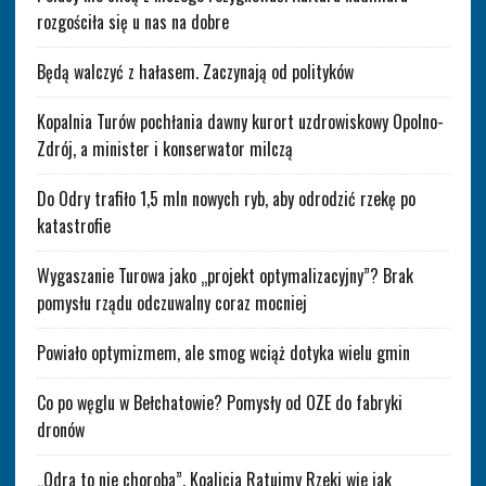
rozgościła się u nas na dobre
Będą walczyć z hałasem. Zaczynają od polityków
Kopalnia Turów pochłania dawny kurort uzdrowiskowy Opolno-
Zdrój, a minister i konserwator milczą
Do Odry trafiło 1,5 mln nowych ryb, aby odrodzić rzekę po
katastrofie
Wygaszanie Turowa jako „projekt optymalizacyjny”? Brak
pomysłu rządu odczuwalny coraz mocniej
Powiało optymizmem, ale smog wciąż dotyka wielu gmin
Co po węglu w Bełchatowie? Pomysły od OZE do fabryki
dronów
„Odra to nie choroba”. Koalicja Ratujmy Rzeki wie jak