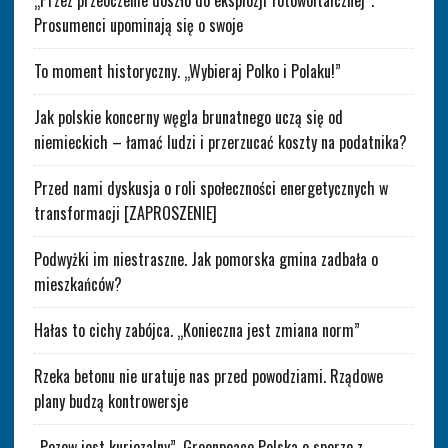
„Przez przeoczenie doszło do eksplozji fotowoltaicznej”.
Prosumenci upominają się o swoje
To moment historyczny. „Wybieraj Polko i Polaku!”
Jak polskie koncerny węgla brunatnego uczą się od
niemieckich – łamać ludzi i przerzucać koszty na podatnika?
Przed nami dyskusja o roli społeczności energetycznych w
transformacji [ZAPROSZENIE]
Podwyżki im niestraszne. Jak pomorska gmina zadbała o
mieszkańców?
Hałas to cichy zabójca. „Konieczna jest zmiana norm”
Rzeka betonu nie uratuje nas przed powodziami. Rządowe
plany budzą kontrowersje
„Pozew jest kuriozalny”. Greenpeace Polska o sporze z