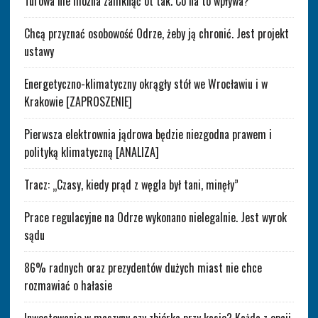
Turowa nie można zamknąć ot tak. Co na to wpływa?
Chcą przyznać osobowość Odrze, żeby ją chronić. Jest projekt
ustawy
Energetyczno-klimatyczny okrągły stół we Wrocławiu i w
Krakowie [ZAPROSZENIE]
Pierwsza elektrownia jądrowa będzie niezgodna prawem i
polityką klimatyczną [ANALIZA]
Tracz: „Czasy, kiedy prąd z węgla był tani, minęły”
Prace regulacyjne na Odrze wykonano nielegalnie. Jest wyrok
sądu
86% radnych oraz prezydentów dużych miast nie chce
rozmawiać o hałasie