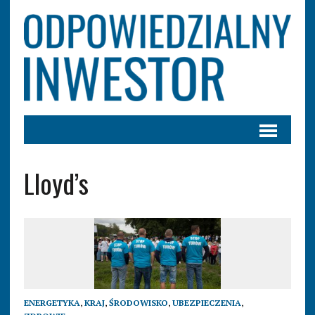
Lloyd’s
ENERGETYKA
,
KRAJ
,
ŚRODOWISKO
,
UBEZPIECZENIA
,