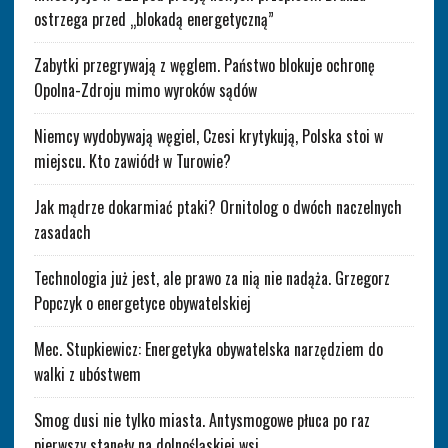
ostrzega przed „blokadą energetyczną”
Zabytki przegrywają z węglem. Państwo blokuje ochronę
Opolna-Zdroju mimo wyroków sądów
Niemcy wydobywają węgiel, Czesi krytykują, Polska stoi w
miejscu. Kto zawiódł w Turowie?
Jak mądrze dokarmiać ptaki? Ornitolog o dwóch naczelnych
zasadach
Technologia już jest, ale prawo za nią nie nadąża. Grzegorz
Popczyk o energetyce obywatelskiej
Mec. Stupkiewicz: Energetyka obywatelska narzędziem do
walki z ubóstwem
Smog dusi nie tylko miasta. Antysmogowe płuca po raz
pierwszy stanęły na dolnośląskiej wsi