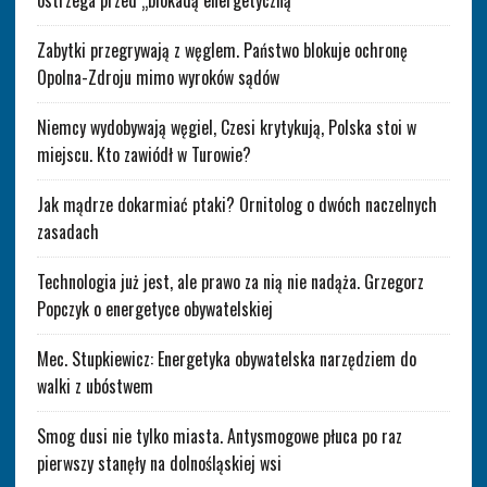
ostrzega przed „blokadą energetyczną”
Zabytki przegrywają z węglem. Państwo blokuje ochronę
Opolna-Zdroju mimo wyroków sądów
Niemcy wydobywają węgiel, Czesi krytykują, Polska stoi w
miejscu. Kto zawiódł w Turowie?
Jak mądrze dokarmiać ptaki? Ornitolog o dwóch naczelnych
zasadach
Technologia już jest, ale prawo za nią nie nadąża. Grzegorz
Popczyk o energetyce obywatelskiej
Mec. Stupkiewicz: Energetyka obywatelska narzędziem do
walki z ubóstwem
Smog dusi nie tylko miasta. Antysmogowe płuca po raz
pierwszy stanęły na dolnośląskiej wsi