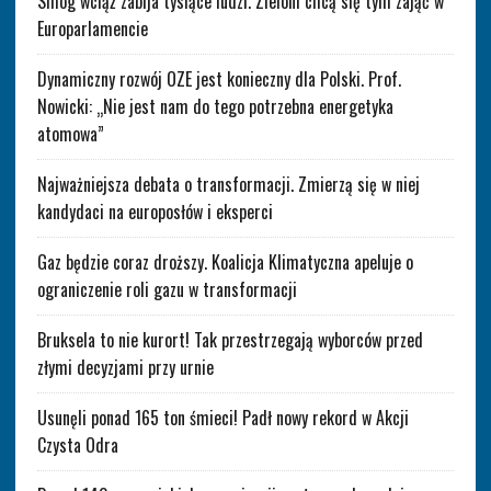
Smog wciąż zabija tysiące ludzi. Zieloni chcą się tym zająć w
Europarlamencie
Dynamiczny rozwój OZE jest konieczny dla Polski. Prof.
Nowicki: „Nie jest nam do tego potrzebna energetyka
atomowa”
Najważniejsza debata o transformacji. Zmierzą się w niej
kandydaci na europosłów i eksperci
Gaz będzie coraz droższy. Koalicja Klimatyczna apeluje o
ograniczenie roli gazu w transformacji
Bruksela to nie kurort! Tak przestrzegają wyborców przed
złymi decyzjami przy urnie
Usunęli ponad 165 ton śmieci! Padł nowy rekord w Akcji
Czysta Odra