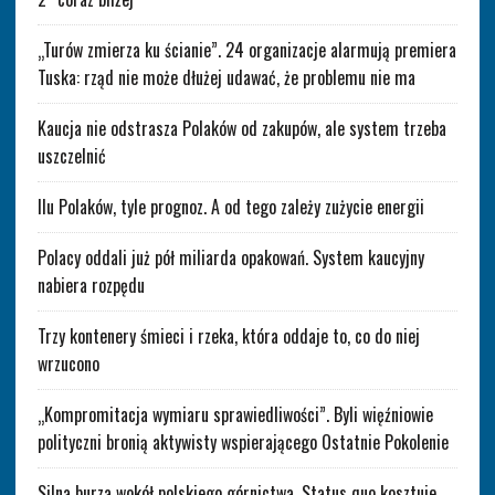
„Turów zmierza ku ścianie”. 24 organizacje alarmują premiera
Tuska: rząd nie może dłużej udawać, że problemu nie ma
Kaucja nie odstrasza Polaków od zakupów, ale system trzeba
uszczelnić
Ilu Polaków, tyle prognoz. A od tego zależy zużycie energii
Polacy oddali już pół miliarda opakowań. System kaucyjny
nabiera rozpędu
Trzy kontenery śmieci i rzeka, która oddaje to, co do niej
wrzucono
„Kompromitacja wymiaru sprawiedliwości”. Byli więźniowie
polityczni bronią aktywisty wspierającego Ostatnie Pokolenie
Silna burza wokół polskiego górnictwa. Status quo kosztuje