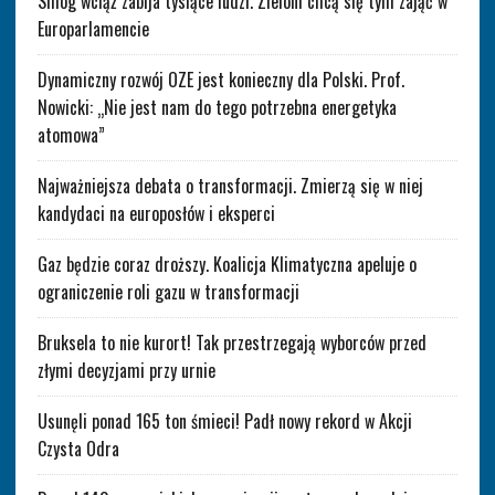
Smog wciąż zabija tysiące ludzi. Zieloni chcą się tym zająć w
Europarlamencie
Dynamiczny rozwój OZE jest konieczny dla Polski. Prof.
Nowicki: „Nie jest nam do tego potrzebna energetyka
atomowa”
Najważniejsza debata o transformacji. Zmierzą się w niej
kandydaci na europosłów i eksperci
Gaz będzie coraz droższy. Koalicja Klimatyczna apeluje o
ograniczenie roli gazu w transformacji
Bruksela to nie kurort! Tak przestrzegają wyborców przed
złymi decyzjami przy urnie
Usunęli ponad 165 ton śmieci! Padł nowy rekord w Akcji
Czysta Odra