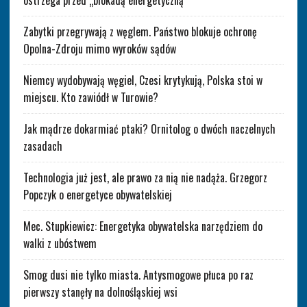
ostrzega przed „blokadą energetyczną”
Zabytki przegrywają z węglem. Państwo blokuje ochronę
Opolna-Zdroju mimo wyroków sądów
Niemcy wydobywają węgiel, Czesi krytykują, Polska stoi w
miejscu. Kto zawiódł w Turowie?
Jak mądrze dokarmiać ptaki? Ornitolog o dwóch naczelnych
zasadach
Technologia już jest, ale prawo za nią nie nadąża. Grzegorz
Popczyk o energetyce obywatelskiej
Mec. Stupkiewicz: Energetyka obywatelska narzędziem do
walki z ubóstwem
Smog dusi nie tylko miasta. Antysmogowe płuca po raz
pierwszy stanęły na dolnośląskiej wsi