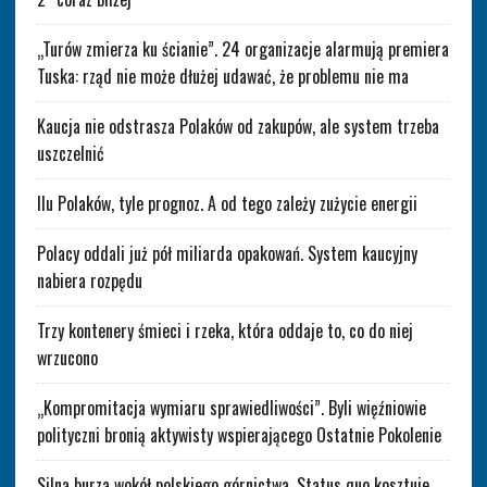
„Turów zmierza ku ścianie”. 24 organizacje alarmują premiera
Tuska: rząd nie może dłużej udawać, że problemu nie ma
Kaucja nie odstrasza Polaków od zakupów, ale system trzeba
uszczelnić
Ilu Polaków, tyle prognoz. A od tego zależy zużycie energii
Polacy oddali już pół miliarda opakowań. System kaucyjny
nabiera rozpędu
Trzy kontenery śmieci i rzeka, która oddaje to, co do niej
wrzucono
„Kompromitacja wymiaru sprawiedliwości”. Byli więźniowie
polityczni bronią aktywisty wspierającego Ostatnie Pokolenie
Silna burza wokół polskiego górnictwa. Status quo kosztuje