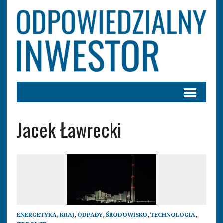
Jacek Ławrecki
ENERGETYKA
,
KRAJ
,
ODPADY
,
ŚRODOWISKO
,
TECHNOLOGIA
,