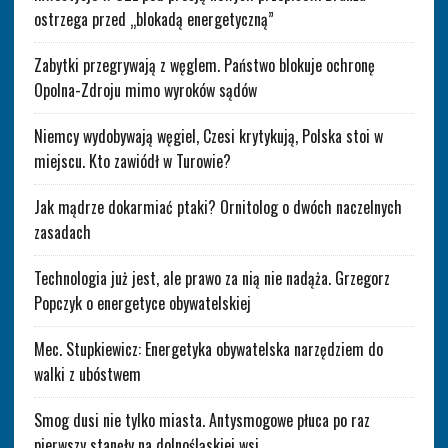
ostrzega przed „blokadą energetyczną”
Zabytki przegrywają z węglem. Państwo blokuje ochronę
Opolna-Zdroju mimo wyroków sądów
Niemcy wydobywają węgiel, Czesi krytykują, Polska stoi w
miejscu. Kto zawiódł w Turowie?
Jak mądrze dokarmiać ptaki? Ornitolog o dwóch naczelnych
zasadach
Technologia już jest, ale prawo za nią nie nadąża. Grzegorz
Popczyk o energetyce obywatelskiej
Mec. Stupkiewicz: Energetyka obywatelska narzędziem do
walki z ubóstwem
Smog dusi nie tylko miasta. Antysmogowe płuca po raz
pierwszy stanęły na dolnośląskiej wsi