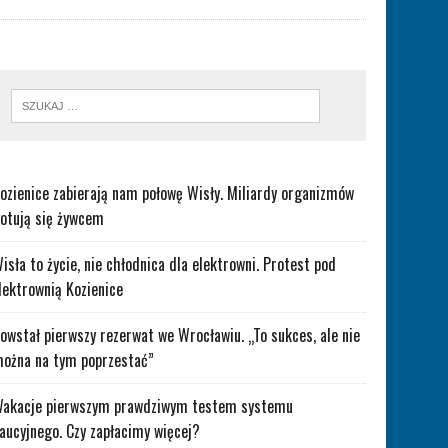
ozienice zabierają nam połowę Wisły. Miliardy organizmów
otują się żywcem
isła to życie, nie chłodnica dla elektrowni. Protest pod
lektrownią Kozienice
owstał pierwszy rezerwat we Wrocławiu. „To sukces, ale nie
ożna na tym poprzestać”
akacje pierwszym prawdziwym testem systemu
aucyjnego. Czy zapłacimy więcej?