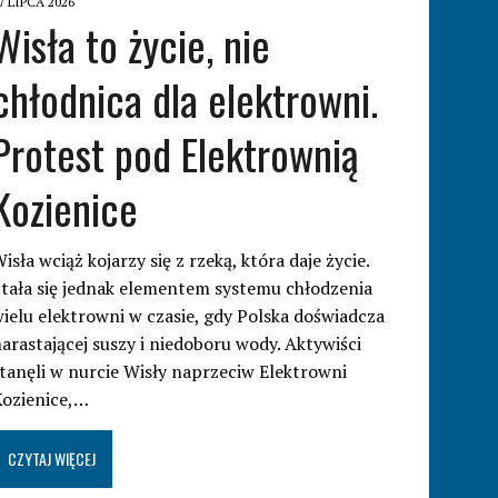
7 LIPCA 2026
Wisła to życie, nie
chłodnica dla elektrowni.
Protest pod Elektrownią
Kozienice
isła wciąż kojarzy się z rzeką, która daje życie.
tała się jednak elementem systemu chłodzenia
ielu elektrowni w czasie, gdy Polska doświadcza
arastającej suszy i niedoboru wody. Aktywiści
tanęli w nurcie Wisły naprzeciw Elektrowni
Kozienice,…
CZYTAJ WIĘCEJ