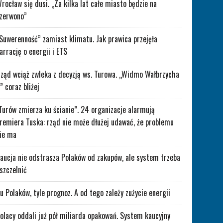
rocław się dusi. „Za kilka lat całe miasto będzie na
zerwono”
Suwerenność” zamiast klimatu. Jak prawica przejęła
arrację o energii i ETS
ząd wciąż zwleka z decyzją ws. Turowa. „Widmo Wałbrzycha
” coraz bliżej
Turów zmierza ku ścianie”. 24 organizacje alarmują
remiera Tuska: rząd nie może dłużej udawać, że problemu
ie ma
aucja nie odstrasza Polaków od zakupów, ale system trzeba
szczelnić
lu Polaków, tyle prognoz. A od tego zależy zużycie energii
olacy oddali już pół miliarda opakowań. System kaucyjny