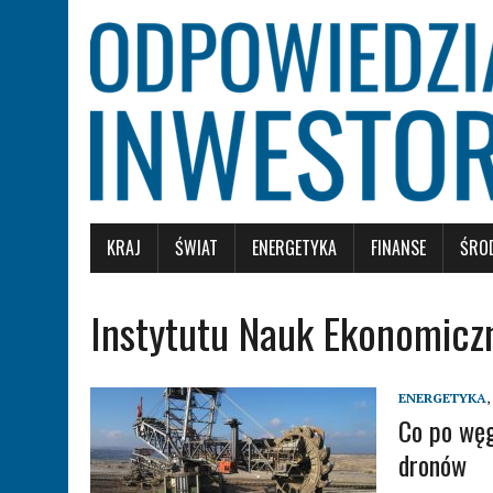
KRAJ
ŚWIAT
ENERGETYKA
FINANSE
ŚRO
Instytutu Nauk Ekonomicz
ENERGETYKA
,
Co po węg
dronów