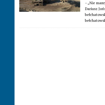
– „Nie mamy
Dariusz Joń
bełchatowsk
bełchatowsk