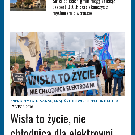
Setki polskich gmin mogą zniknąć.
Ekspert OECD: czas skończyć z
myśleniem o wzroście
ENERGETYKA
,
FINANSE
,
KRAJ
,
ŚRODOWISKO
,
TECHNOLOGIA
17 LIPCA 2026
Wisła to życie, nie
chłodnica dla elektrowni.