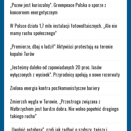
„Pozew jest kuriozalny”. Greenpeace Polska o sporze z
koncernem energetycznym
W Polsce działa 1,7 mln instalacji fotowoltaicznych. „Ale nie
mamy ruchu społecznego”
„Premierze, dbaj o ludzi!” Aktywiści protestują na terenie
kopalni Turów
„Jesteśmy daleko od zapowiadanych 20 proc. lasów
wyłączonych z wycinek”. Przyrodnicy apelują o nowe rezerwaty
Zielona energia kontra postkomunistyczne bariery
Zmierzch węgla w Turowie. „Przestroga związana z
Wałbrzychem jest bardzo dobra. Nie wolno popełnić drugiego
takiego ruchu”
„Uwolnić autobusy”, czyli jak zadbać o szybszy, tańszy i