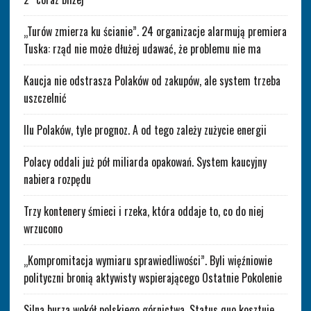
„Turów zmierza ku ścianie”. 24 organizacje alarmują premiera
Tuska: rząd nie może dłużej udawać, że problemu nie ma
Kaucja nie odstrasza Polaków od zakupów, ale system trzeba
uszczelnić
Ilu Polaków, tyle prognoz. A od tego zależy zużycie energii
Polacy oddali już pół miliarda opakowań. System kaucyjny
nabiera rozpędu
Trzy kontenery śmieci i rzeka, która oddaje to, co do niej
wrzucono
„Kompromitacja wymiaru sprawiedliwości”. Byli więźniowie
polityczni bronią aktywisty wspierającego Ostatnie Pokolenie
Silna burza wokół polskiego górnictwa. Status quo kosztuje