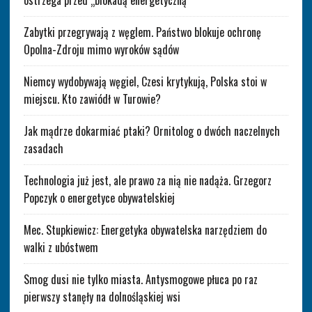
ostrzega przed „blokadą energetyczną”
Zabytki przegrywają z węglem. Państwo blokuje ochronę
Opolna-Zdroju mimo wyroków sądów
Niemcy wydobywają węgiel, Czesi krytykują, Polska stoi w
miejscu. Kto zawiódł w Turowie?
Jak mądrze dokarmiać ptaki? Ornitolog o dwóch naczelnych
zasadach
Technologia już jest, ale prawo za nią nie nadąża. Grzegorz
Popczyk o energetyce obywatelskiej
Mec. Stupkiewicz: Energetyka obywatelska narzędziem do
walki z ubóstwem
Smog dusi nie tylko miasta. Antysmogowe płuca po raz
pierwszy stanęły na dolnośląskiej wsi