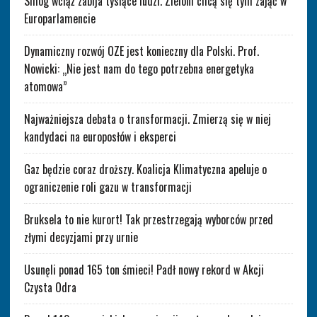
Smog wciąż zabija tysiące ludzi. Zieloni chcą się tym zająć w
Europarlamencie
Dynamiczny rozwój OZE jest konieczny dla Polski. Prof.
Nowicki: „Nie jest nam do tego potrzebna energetyka
atomowa”
Najważniejsza debata o transformacji. Zmierzą się w niej
kandydaci na europosłów i eksperci
Gaz będzie coraz droższy. Koalicja Klimatyczna apeluje o
ograniczenie roli gazu w transformacji
Bruksela to nie kurort! Tak przestrzegają wyborców przed
złymi decyzjami przy urnie
Usunęli ponad 165 ton śmieci! Padł nowy rekord w Akcji
Czysta Odra