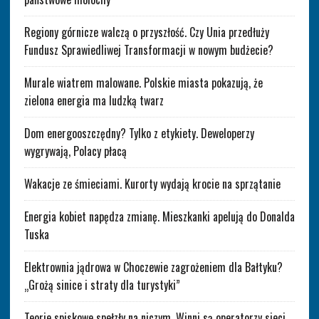
Regiony górnicze walczą o przyszłość. Czy Unia przedłuży
Fundusz Sprawiedliwej Transformacji w nowym budżecie?
Murale wiatrem malowane. Polskie miasta pokazują, że
zielona energia ma ludzką twarz
Dom energooszczędny? Tylko z etykiety. Deweloperzy
wygrywają, Polacy płacą
Wakacje ze śmieciami. Kurorty wydają krocie na sprzątanie
Energia kobiet napędza zmianę. Mieszkanki apelują do Donalda
Tuska
Elektrownia jądrowa w Choczewie zagrożeniem dla Bałtyku?
„Grożą sinice i straty dla turystyki”
Teorie spiskowe spełzły na niczym. Winni są operatorzy sieci