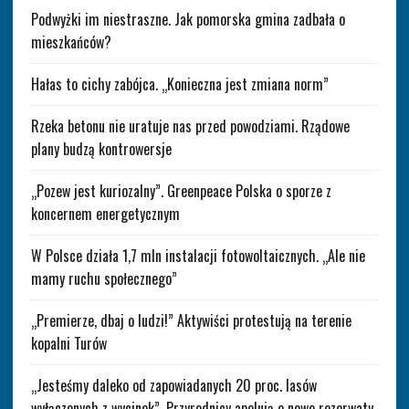
Podwyżki im niestraszne. Jak pomorska gmina zadbała o
mieszkańców?
Hałas to cichy zabójca. „Konieczna jest zmiana norm”
Rzeka betonu nie uratuje nas przed powodziami. Rządowe
plany budzą kontrowersje
„Pozew jest kuriozalny”. Greenpeace Polska o sporze z
koncernem energetycznym
W Polsce działa 1,7 mln instalacji fotowoltaicznych. „Ale nie
mamy ruchu społecznego”
„Premierze, dbaj o ludzi!” Aktywiści protestują na terenie
kopalni Turów
„Jesteśmy daleko od zapowiadanych 20 proc. lasów
wyłączonych z wycinek”. Przyrodnicy apelują o nowe rezerwaty