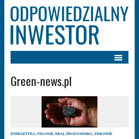
Green-news.pl
ENERGETYKA
,
FINANSE
,
KRAJ
,
ŚRODOWISKO
,
ZDROWIE