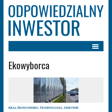
Ekowyborca
KRAJ
,
ŚRODOWISKO
,
TECHNOLOGIA
,
ZDROWIE