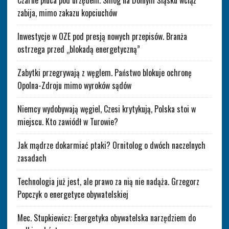
Czarne płuca pod urzędem. Smog na Dolnym Śląsku wciąż
zabija, mimo zakazu kopciuchów
Inwestycje w OZE pod presją nowych przepisów. Branża
ostrzega przed „blokadą energetyczną”
Zabytki przegrywają z węglem. Państwo blokuje ochronę
Opolna-Zdroju mimo wyroków sądów
Niemcy wydobywają węgiel, Czesi krytykują, Polska stoi w
miejscu. Kto zawiódł w Turowie?
Jak mądrze dokarmiać ptaki? Ornitolog o dwóch naczelnych
zasadach
Technologia już jest, ale prawo za nią nie nadąża. Grzegorz
Popczyk o energetyce obywatelskiej
Mec. Stupkiewicz: Energetyka obywatelska narzędziem do