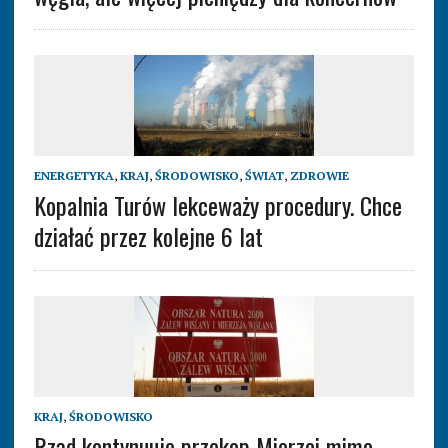
ENERGETYKA
,
KRAJ
,
ŚRODOWISKO
,
ŚWIAT
,
ZDROWIE
Kopalnia Turów lekceważy procedury. Chce
działać przez kolejne 6 lat
KRAJ
,
ŚRODOWISKO
Rząd kontynuuje przekop Mierzei mimo