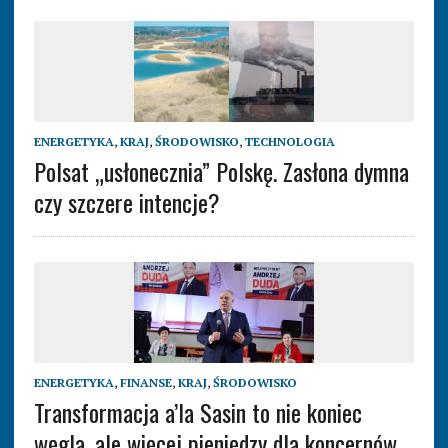
ENERGETYKA
,
KRAJ
,
ŚRODOWISKO
,
TECHNOLOGIA
Polsat „usłonecznia” Polskę. Zasłona dymna
czy szczere intencje?
ENERGETYKA
,
FINANSE
,
KRAJ
,
ŚRODOWISKO
Transformacja a’la Sasin to nie koniec
węgla, ale więcej pieniędzy dla koncernów