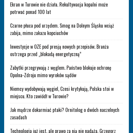
Ekran w Turowie nie działa. Rekultywacja kopalni może
potrwać ponad 100 lat
Czarne płuca pod urzędem. Smog na Dolnym Śląsku wciąż
zabija, mimo zakazu kopciuchów
Inwestycje w OZE pod presją nowych przepisów. Branża
ostrzega przed „blokadą energetyczną”
Zabytki przegrywają z węglem. Państwo blokuje ochronę
Opolna-Zdroju mimo wyroków sądów
Niemcy wydobywają węgiel, Czesi krytykują, Polska stoi w
miejscu. Kto zawiódł w Turowie?
Jak mądrze dokarmiać ptaki? Ornitolog o dwóch naczelnych
zasadach
Technologia już jest, ale prawo za nią nie nadąża. Grzegorz