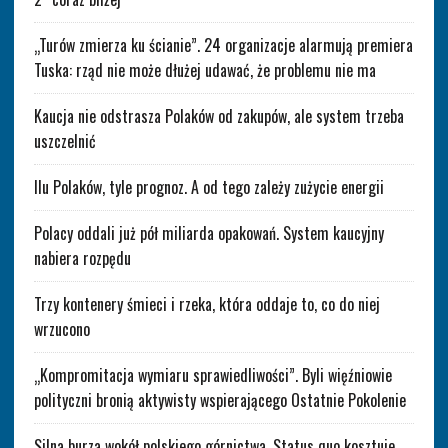
„Turów zmierza ku ścianie”. 24 organizacje alarmują premiera
Tuska: rząd nie może dłużej udawać, że problemu nie ma
Kaucja nie odstrasza Polaków od zakupów, ale system trzeba
uszczelnić
Ilu Polaków, tyle prognoz. A od tego zależy zużycie energii
Polacy oddali już pół miliarda opakowań. System kaucyjny
nabiera rozpędu
Trzy kontenery śmieci i rzeka, która oddaje to, co do niej
wrzucono
„Kompromitacja wymiaru sprawiedliwości”. Byli więźniowie
polityczni bronią aktywisty wspierającego Ostatnie Pokolenie
Silna burza wokół polskiego górnictwa. Status quo kosztuje