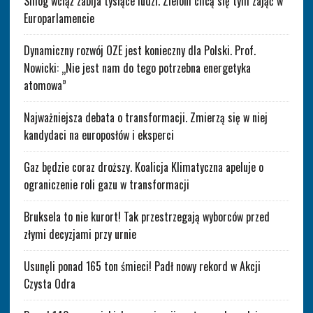
Smog wciąż zabija tysiące ludzi. Zieloni chcą się tym zająć w
Europarlamencie
Dynamiczny rozwój OZE jest konieczny dla Polski. Prof.
Nowicki: „Nie jest nam do tego potrzebna energetyka
atomowa”
Najważniejsza debata o transformacji. Zmierzą się w niej
kandydaci na europosłów i eksperci
Gaz będzie coraz droższy. Koalicja Klimatyczna apeluje o
ograniczenie roli gazu w transformacji
Bruksela to nie kurort! Tak przestrzegają wyborców przed
złymi decyzjami przy urnie
Usunęli ponad 165 ton śmieci! Padł nowy rekord w Akcji
Czysta Odra