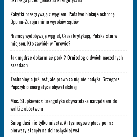
ostrzega przed „blokadą energetyczną”
Zabytki przegrywają z węglem. Państwo blokuje ochronę
Opolna-Zdroju mimo wyroków sądów
Niemcy wydobywają węgiel, Czesi krytykują, Polska stoi w
miejscu. Kto zawiódł w Turowie?
Jak mądrze dokarmiać ptaki? Ornitolog o dwóch naczelnych
zasadach
Technologia już jest, ale prawo za nią nie nadąża. Grzegorz
Popczyk o energetyce obywatelskiej
Mec. Stupkiewicz: Energetyka obywatelska narzędziem do
walki z ubóstwem
Smog dusi nie tylko miasta. Antysmogowe płuca po raz
pierwszy stanęły na dolnośląskiej wsi