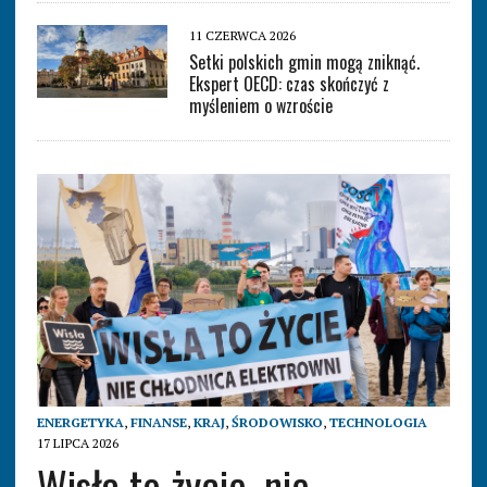
11 CZERWCA 2026
Setki polskich gmin mogą zniknąć.
Ekspert OECD: czas skończyć z
myśleniem o wzroście
ENERGETYKA
,
FINANSE
,
KRAJ
,
ŚRODOWISKO
,
TECHNOLOGIA
17 LIPCA 2026
Wisła to życie, nie