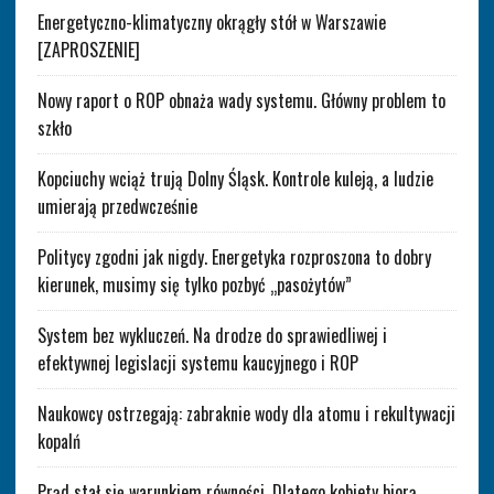
Energetyczno-klimatyczny okrągły stół w Warszawie
[ZAPROSZENIE]
Nowy raport o ROP obnaża wady systemu. Główny problem to
szkło
Kopciuchy wciąż trują Dolny Śląsk. Kontrole kuleją, a ludzie
umierają przedwcześnie
Politycy zgodni jak nigdy. Energetyka rozproszona to dobry
kierunek, musimy się tylko pozbyć „pasożytów”
System bez wykluczeń. Na drodze do sprawiedliwej i
efektywnej legislacji systemu kaucyjnego i ROP
Naukowcy ostrzegają: zabraknie wody dla atomu i rekultywacji
kopalń
Prąd stał się warunkiem równości. Dlatego kobiety biorą