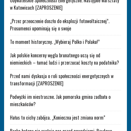
Obywatelskie Społeczności Energetyczne. Następne warsztaty
w Katowicach [ZAPROSZENIE]
„Przez przeoczenie doszło do eksplozji fotowoltaicznej”.
Prosumenci upominają się o swoje
To moment historyczny. „Wybieraj Polko i Polaku!”
Jak polskie koncerny węgla brunatnego uczą się od
niemieckich – łamać ludzi i przerzucać koszty na podatnika?
Przed nami dyskusja o roli społeczności energetycznych w
transformacji [ZAPROSZENIE]
Podwyżki im niestraszne. Jak pomorska gmina zadbała o
mieszkańców?
Hałas to cichy zabójca. „Konieczna jest zmiana norm”
Rzeka betonu nie uratuje nas przed powodziami. Rządowe