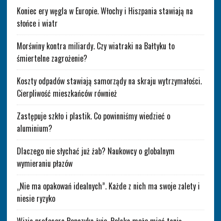
Koniec ery węgla w Europie. Włochy i Hiszpania stawiają na
słońce i wiatr
Morświny kontra miliardy. Czy wiatraki na Bałtyku to
śmiertelne zagrożenie?
Koszty odpadów stawiają samorządy na skraju wytrzymałości.
Cierpliwość mieszkańców również
Zastępuje szkło i plastik. Co powinniśmy wiedzieć o
aluminium?
Dlaczego nie słychać już żab? Naukowcy o globalnym
wymieraniu płazów
„Nie ma opakowań idealnych”. Każde z nich ma swoje zalety i
niesie ryzyko
Wizja profesora Popczyka żyje. Polska może mieć tanią,