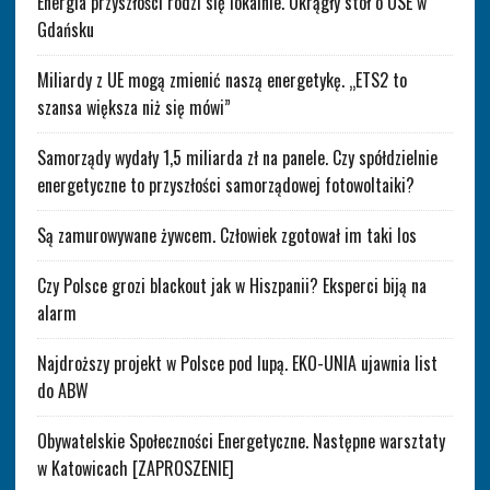
Energia przyszłości rodzi się lokalnie. Okrągły stół o OSE w
Gdańsku
Miliardy z UE mogą zmienić naszą energetykę. „ETS2 to
szansa większa niż się mówi”
Samorządy wydały 1,5 miliarda zł na panele. Czy spółdzielnie
energetyczne to przyszłości samorządowej fotowoltaiki?
Są zamurowywane żywcem. Człowiek zgotował im taki los
Czy Polsce grozi blackout jak w Hiszpanii? Eksperci biją na
alarm
Najdroższy projekt w Polsce pod lupą. EKO-UNIA ujawnia list
do ABW
Obywatelskie Społeczności Energetyczne. Następne warsztaty
w Katowicach [ZAPROSZENIE]