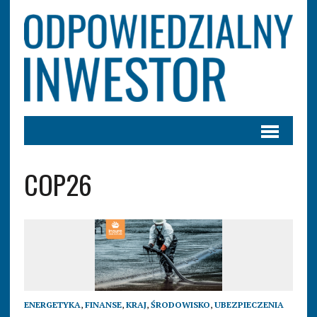
COP26
ENERGETYKA
,
FINANSE
,
KRAJ
,
ŚRODOWISKO
,
UBEZPIECZENIA