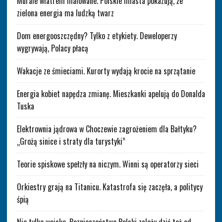
Murale wiatrem malowane. Polskie miasta pokazują, że
zielona energia ma ludzką twarz
Dom energooszczędny? Tylko z etykiety. Deweloperzy
wygrywają, Polacy płacą
Wakacje ze śmieciami. Kurorty wydają krocie na sprzątanie
Energia kobiet napędza zmianę. Mieszkanki apelują do Donalda
Tuska
Elektrownia jądrowa w Choczewie zagrożeniem dla Bałtyku?
„Grożą sinice i straty dla turystyki”
Teorie spiskowe spełzły na niczym. Winni są operatorzy sieci
Orkiestry grają na Titanicu. Katastrofa się zaczęła, a politycy
śpią
Nie tylko wojsko. Bezpieczeństwo Polski zależy dziś też od