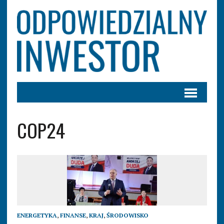
COP24
ENERGETYKA
,
FINANSE
,
KRAJ
,
ŚRODOWISKO