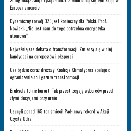
Smog wciąż zabija tysiące ludzi. Zieloni chcą się tym zająć w
Europarlamencie
Dynamiczny rozwój OZE jest konieczny dla Polski. Prof.
Nowicki: „Nie jest nam do tego potrzebna energetyka
atomowa”
Najważniejsza debata o transformacji. Zmierzą się w niej
kandydaci na europosłów i eksperci
Gaz będzie coraz droższy. Koalicja Klimatyczna apeluje o
ograniczenie roli gazu w transformacji
Bruksela to nie kurort! Tak przestrzegają wyborców przed
złymi decyzjami przy urnie
Usunęli ponad 165 ton śmieci! Padł nowy rekord w Akcji
Czysta Odra