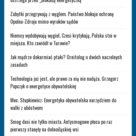
ostrzega przed „blokadą energetyczną”
Zabytki przegrywają z węglem. Państwo blokuje ochronę
Opolna-Zdroju mimo wyroków sądów
Niemcy wydobywają węgiel, Czesi krytykują, Polska stoi w
miejscu. Kto zawiódł w Turowie?
Jak mądrze dokarmiać ptaki? Ornitolog o dwóch naczelnych
zasadach
Technologia już jest, ale prawo za nią nie nadąża. Grzegorz
Popczyk o energetyce obywatelskiej
Mec. Stupkiewicz: Energetyka obywatelska narzędziem do
walki z ubóstwem
Smog dusi nie tylko miasta. Antysmogowe płuca po raz
pierwszy stanęły na dolnośląskiej wsi