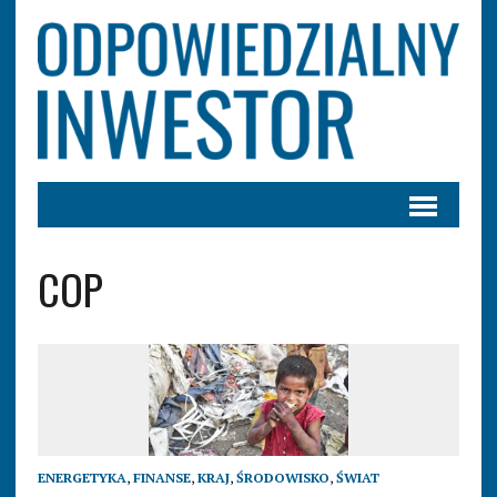
COP
ENERGETYKA
,
FINANSE
,
KRAJ
,
ŚRODOWISKO
,
ŚWIAT