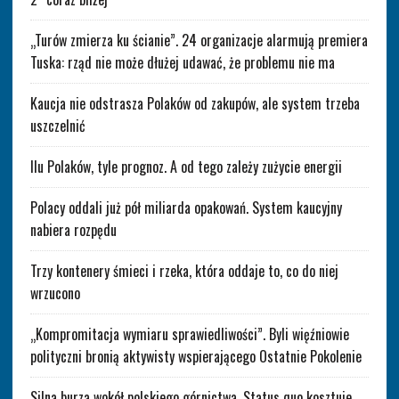
„Turów zmierza ku ścianie”. 24 organizacje alarmują premiera
Tuska: rząd nie może dłużej udawać, że problemu nie ma
Kaucja nie odstrasza Polaków od zakupów, ale system trzeba
uszczelnić
Ilu Polaków, tyle prognoz. A od tego zależy zużycie energii
Polacy oddali już pół miliarda opakowań. System kaucyjny
nabiera rozpędu
Trzy kontenery śmieci i rzeka, która oddaje to, co do niej
wrzucono
„Kompromitacja wymiaru sprawiedliwości”. Byli więźniowie
polityczni bronią aktywisty wspierającego Ostatnie Pokolenie
Silna burza wokół polskiego górnictwa. Status quo kosztuje