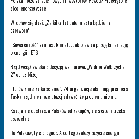
Polska może stracić nowych inwestorów. Powód? Przeciążone
sieci energetyczne
Wrocław się dusi. „Za kilka lat całe miasto będzie na
czerwono”
„Suwerenność” zamiast klimatu. Jak prawica przejęła narrację
o energii i ETS
Rząd wciąż zwleka z decyzją ws. Turowa. „Widmo Wałbrzycha
2” coraz bliżej
„Turów zmierza ku ścianie”. 24 organizacje alarmują premiera
Tuska: rząd nie może dłużej udawać, że problemu nie ma
Kaucja nie odstrasza Polaków od zakupów, ale system trzeba
uszczelnić
Ilu Polaków, tyle prognoz. A od tego zależy zużycie energii