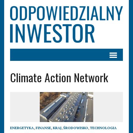
Climate Action Network
ENERGETYKA
,
FINANSE
,
KRAJ
,
ŚRODOWISKO
,
TECHNOLOGIA