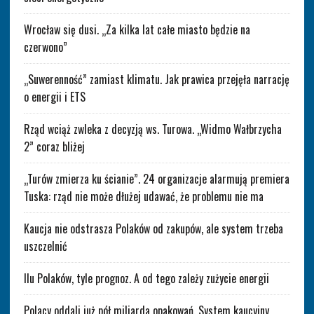
Wrocław się dusi. „Za kilka lat całe miasto będzie na
czerwono”
„Suwerenność” zamiast klimatu. Jak prawica przejęła narrację
o energii i ETS
Rząd wciąż zwleka z decyzją ws. Turowa. „Widmo Wałbrzycha
2” coraz bliżej
„Turów zmierza ku ścianie”. 24 organizacje alarmują premiera
Tuska: rząd nie może dłużej udawać, że problemu nie ma
Kaucja nie odstrasza Polaków od zakupów, ale system trzeba
uszczelnić
Ilu Polaków, tyle prognoz. A od tego zależy zużycie energii
Polacy oddali już pół miliarda opakowań. System kaucyjny