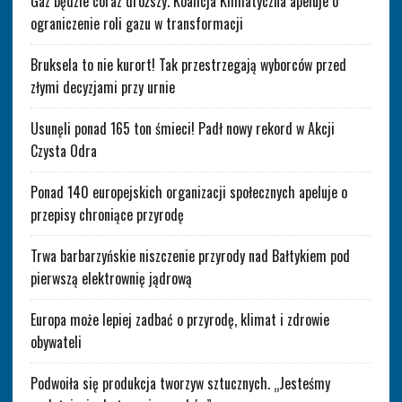
Gaz będzie coraz droższy. Koalicja Klimatyczna apeluje o
ograniczenie roli gazu w transformacji
Bruksela to nie kurort! Tak przestrzegają wyborców przed
złymi decyzjami przy urnie
Usunęli ponad 165 ton śmieci! Padł nowy rekord w Akcji
Czysta Odra
Ponad 140 europejskich organizacji społecznych apeluje o
przepisy chroniące przyrodę
Trwa barbarzyńskie niszczenie przyrody nad Bałtykiem pod
pierwszą elektrownię jądrową
Europa może lepiej zadbać o przyrodę, klimat i zdrowie
obywateli
Podwoiła się produkcja tworzyw sztucznych. „Jesteśmy