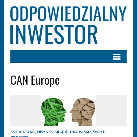
CAN Europe
ENERGETYKA
,
FINANSE
,
KRAJ
,
ŚRODOWISKO
,
ŚWIAT
,