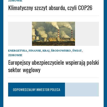
ZDROWIE
Klimatyczny szczyt absurdu, czyli COP26
ENERGETYKA
,
FINANSE
,
KRAJ
,
ŚRODOWISKO
,
ŚWIAT
,
ZDROWIE
Europejscy ubezpieczyciele wspierają polski
sektor węglowy
ODPOWIEDZIALNY INWESTOR POLECA