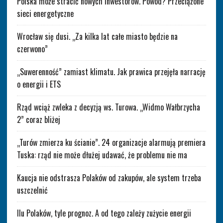
Polska może stracić nowych inwestorów. Powód? Przeciążone
sieci energetyczne
Wrocław się dusi. „Za kilka lat całe miasto będzie na
czerwono”
„Suwerenność” zamiast klimatu. Jak prawica przejęła narrację
o energii i ETS
Rząd wciąż zwleka z decyzją ws. Turowa. „Widmo Wałbrzycha
2” coraz bliżej
„Turów zmierza ku ścianie”. 24 organizacje alarmują premiera
Tuska: rząd nie może dłużej udawać, że problemu nie ma
Kaucja nie odstrasza Polaków od zakupów, ale system trzeba
uszczelnić
Ilu Polaków, tyle prognoz. A od tego zależy zużycie energii