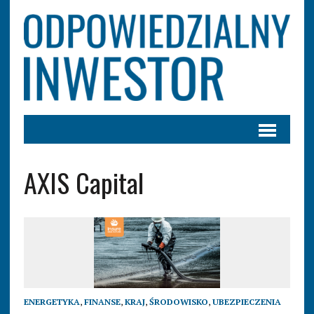
AXIS Capital
ENERGETYKA
,
FINANSE
,
KRAJ
,
ŚRODOWISKO
,
UBEZPIECZENIA