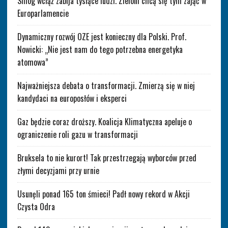
Smog wciąż zabija tysiące ludzi. Zieloni chcą się tym zająć w
Europarlamencie
Dynamiczny rozwój OZE jest konieczny dla Polski. Prof.
Nowicki: „Nie jest nam do tego potrzebna energetyka
atomowa”
Najważniejsza debata o transformacji. Zmierzą się w niej
kandydaci na europosłów i eksperci
Gaz będzie coraz droższy. Koalicja Klimatyczna apeluje o
ograniczenie roli gazu w transformacji
Bruksela to nie kurort! Tak przestrzegają wyborców przed
złymi decyzjami przy urnie
Usunęli ponad 165 ton śmieci! Padł nowy rekord w Akcji
Czysta Odra