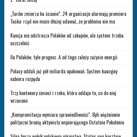
„Turów zmierza ku ścianie”. 24 organizacje alarmują premiera
Tuska: rząd nie może dłużej udawać, że problemu nie ma
Kaucja nie odstrasza Polaków od zakupów, ale system trzeba
uszczelnić
Ilu Polaków, tyle prognoz. A od tego zależy zużycie energii
Polacy oddali już pół miliarda opakowań. System kaucyjny
nabiera rozpędu
Trzy kontenery śmieci i rzeka, która oddaje to, co do niej
wrzucono
„Kompromitacja wymiaru sprawiedliwości”. Byli więźniowie
polityczni bronią aktywisty wspierającego Ostatnie Pokolenie
Silna burza wokół polskiego górnictwa. Status quo kosztuje