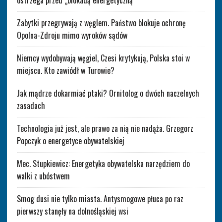
ostrzega przed „blokadą energetyczną”
Zabytki przegrywają z węglem. Państwo blokuje ochronę
Opolna-Zdroju mimo wyroków sądów
Niemcy wydobywają węgiel, Czesi krytykują, Polska stoi w
miejscu. Kto zawiódł w Turowie?
Jak mądrze dokarmiać ptaki? Ornitolog o dwóch naczelnych
zasadach
Technologia już jest, ale prawo za nią nie nadąża. Grzegorz
Popczyk o energetyce obywatelskiej
Mec. Stupkiewicz: Energetyka obywatelska narzędziem do
walki z ubóstwem
Smog dusi nie tylko miasta. Antysmogowe płuca po raz
pierwszy stanęły na dolnośląskiej wsi