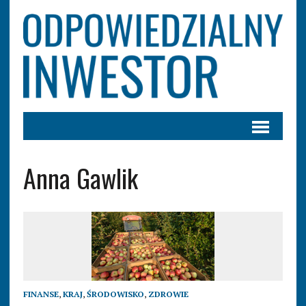
Anna Gawlik
FINANSE
,
KRAJ
,
ŚRODOWISKO
,
ZDROWIE