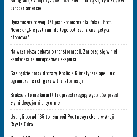
Smog wciąż zabija tysiące ludzi. Zieloni chcą się tym zająć w
Europarlamencie
Dynamiczny rozwój OZE jest konieczny dla Polski. Prof.
Nowicki: „Nie jest nam do tego potrzebna energetyka
atomowa”
Najważniejsza debata o transformacji. Zmierzą się w niej
kandydaci na europosłów i eksperci
Gaz będzie coraz droższy. Koalicja Klimatyczna apeluje o
ograniczenie roli gazu w transformacji
Bruksela to nie kurort! Tak przestrzegają wyborców przed
złymi decyzjami przy urnie
Usunęli ponad 165 ton śmieci! Padł nowy rekord w Akcji
Czysta Odra