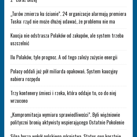
„Turów zmierza ku ścianie”. 24 organizacje alarmują premiera
Tuska: rząd nie może dłużej udawać, że problemu nie ma
Kaucja nie odstrasza Polaków od zakupów, ale system trzeba
uszczelnić
Ilu Polaków, tyle prognoz. A od tego zależy zużycie energii
Polacy oddali już pół miliarda opakowań. System kaucyjny
nabiera rozpędu
Trzy kontenery śmieci i rzeka, która oddaje to, co do niej
wrzucono
„Kompromitacja wymiaru sprawiedliwości”. Byli więźniowie
polityczni bronią aktywisty wspierającego Ostatnie Pokolenie
Silna burza wokół polskiego górnictwa. Status quo kosztuje