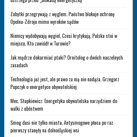
ostrzega przed „blokadą energetyczną”
Zabytki przegrywają z węglem. Państwo blokuje ochronę
Opolna-Zdroju mimo wyroków sądów
Niemcy wydobywają węgiel, Czesi krytykują, Polska stoi w
miejscu. Kto zawiódł w Turowie?
Jak mądrze dokarmiać ptaki? Ornitolog o dwóch naczelnych
zasadach
Technologia już jest, ale prawo za nią nie nadąża. Grzegorz
Popczyk o energetyce obywatelskiej
Mec. Stupkiewicz: Energetyka obywatelska narzędziem do
walki z ubóstwem
Smog dusi nie tylko miasta. Antysmogowe płuca po raz
pierwszy stanęły na dolnośląskiej wsi