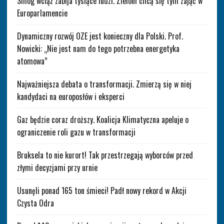
Smog wciąż zabija tysiące ludzi. Zieloni chcą się tym zająć w
Europarlamencie
Dynamiczny rozwój OZE jest konieczny dla Polski. Prof.
Nowicki: „Nie jest nam do tego potrzebna energetyka
atomowa”
Najważniejsza debata o transformacji. Zmierzą się w niej
kandydaci na europosłów i eksperci
Gaz będzie coraz droższy. Koalicja Klimatyczna apeluje o
ograniczenie roli gazu w transformacji
Bruksela to nie kurort! Tak przestrzegają wyborców przed
złymi decyzjami przy urnie
Usunęli ponad 165 ton śmieci! Padł nowy rekord w Akcji
Czysta Odra