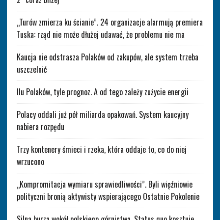
„Turów zmierza ku ścianie”. 24 organizacje alarmują premiera
Tuska: rząd nie może dłużej udawać, że problemu nie ma
Kaucja nie odstrasza Polaków od zakupów, ale system trzeba
uszczelnić
Ilu Polaków, tyle prognoz. A od tego zależy zużycie energii
Polacy oddali już pół miliarda opakowań. System kaucyjny
nabiera rozpędu
Trzy kontenery śmieci i rzeka, która oddaje to, co do niej
wrzucono
„Kompromitacja wymiaru sprawiedliwości”. Byli więźniowie
polityczni bronią aktywisty wspierającego Ostatnie Pokolenie
Silna burza wokół polskiego górnictwa. Status quo kosztuje