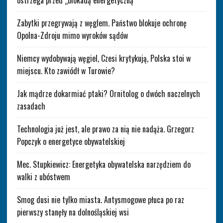
ostrzega przed „blokadą energetyczną”
Zabytki przegrywają z węglem. Państwo blokuje ochronę
Opolna-Zdroju mimo wyroków sądów
Niemcy wydobywają węgiel, Czesi krytykują, Polska stoi w
miejscu. Kto zawiódł w Turowie?
Jak mądrze dokarmiać ptaki? Ornitolog o dwóch naczelnych
zasadach
Technologia już jest, ale prawo za nią nie nadąża. Grzegorz
Popczyk o energetyce obywatelskiej
Mec. Stupkiewicz: Energetyka obywatelska narzędziem do
walki z ubóstwem
Smog dusi nie tylko miasta. Antysmogowe płuca po raz
pierwszy stanęły na dolnośląskiej wsi