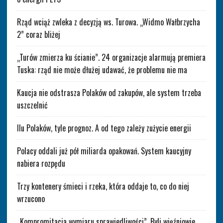
Rząd wciąż zwleka z decyzją ws. Turowa. „Widmo Wałbrzycha
2” coraz bliżej
„Turów zmierza ku ścianie”. 24 organizacje alarmują premiera
Tuska: rząd nie może dłużej udawać, że problemu nie ma
Kaucja nie odstrasza Polaków od zakupów, ale system trzeba
uszczelnić
Ilu Polaków, tyle prognoz. A od tego zależy zużycie energii
Polacy oddali już pół miliarda opakowań. System kaucyjny
nabiera rozpędu
Trzy kontenery śmieci i rzeka, która oddaje to, co do niej
wrzucono
„Kompromitacja wymiaru sprawiedliwości”. Byli więźniowie