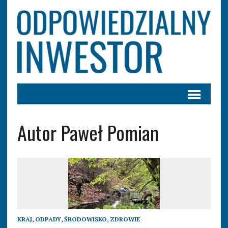
Autor Paweł Pomian
KRAJ
,
ODPADY
,
ŚRODOWISKO
,
ZDROWIE