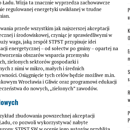
go Ładu. Wizja ta znacznie wyprzedza zachowawcze
nie regulowanej energetyki uwikłanej w trudne
P
mian.
u
wania przede wszystkim jak najszerszej akceptacji
K
ecznej i środowiskowej, czyniąc je sprawiedliwymi w
O
ży waga, jaką zespół STPST przypisuje idei
cji energetycznej – od sołectw po gminy – opartej na
E
, stworzenia obszarów wsparcia przemysłu
m
h, zielonych sektorów gospodarki i
ych z nimi w mikro, małych i średnich
S
ywności. Osiągnięcie tych celów będzie możliwe m.in.
s
aukowym Wrocławia i Gliwic oraz programowi edukacji
łeczeństwa do nowych, „zielonych” zawodów.
R
w
glowych
P
zykład zbudowania powszechnej akceptacji
P
o Ładu, co pozwoli wykorzystywać nabyte
Europy. STPST SW w ocenie jego autorów przybliża