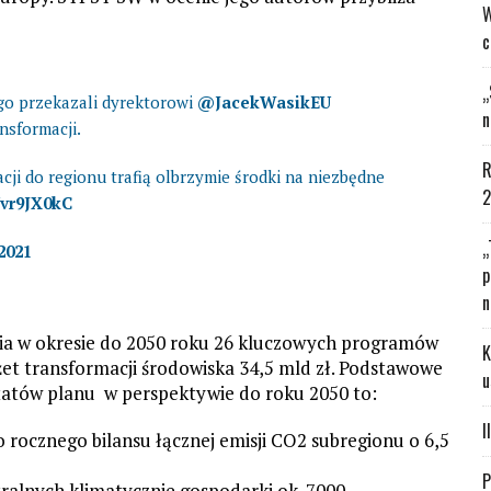
W
c
„
go przekazali dyrektorowi
@JacekWasikEU
n
nsformacji.
R
ji do regionu trafią olbrzymie środki na niezbędne
2
Uvr9JX0kC
„
2021
p
n
ia w okresie do 2050 roku 26 kluczowych programów
K
et transformacji środowiska 34,5 mld zł. Podstawowe
u
ltatów planu w perspektywie do roku 2050 to:
I
rocznego bilansu łącznej emisji CO2 subregionu o 6,5
P
ralnych klimatycznie gospodarki ok. 7000