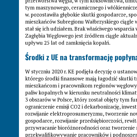
przetwórstwa węgla, w tym koksownictwa, umoż
tym maszynowego, ceramicznego i włókienniczeg
w. pozostawiła głębokie skutki gospodarcze, spo
mieszkańców Subregionu Wałbrzyskiego ciągle w
stał się ich udziałem. Brak właściwego wsparcia
Zagłębia Węglowego jest źródłem ciągle aktual
upływu 25 lat od zamknięcia kopalń.
Środki z UE na transformację popły
W styczniu 2020 r. KE podjęła decyzję o ustano
którego środki finansowe mają łagodzić skutki t
mieszkańcom i pracownikom regionów węglowyc
paliw kopalnych w kierunku neutralności klimat
3 obszarów w Polsce, który został objęty tym f
ograniczenie emisji CO2 i dekarbonizację, inwe
rozwijanie elektroprosumeryzmu, tworzenie now
gospodarce, rozwijanie przedsiębiorczości, rew
przywracanie bioróżnorodności oraz
tworzenie 
przekwalifikowywanie pracowników i podnoszeni