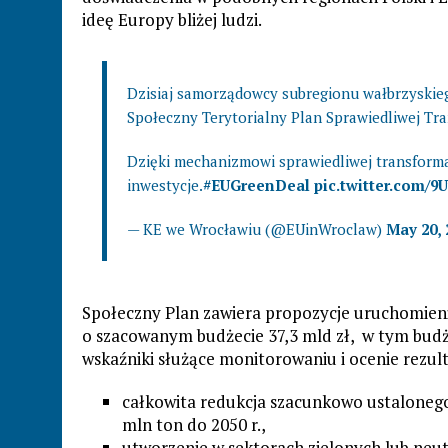
ideę Europy bliżej ludzi.
Dzisiaj samorządowcy subregionu wałbrzyskie
Społeczny Terytorialny Plan Sprawiedliwej Tra
Dzięki mechanizmowi sprawiedliwej transformac
inwestycje.
#EUGreenDeal
pic.twitter.com/9
— KE we Wrocławiu (@EUinWroclaw)
May 20, 
Społeczny Plan zawiera propozycje uruchomien
o szacowanym budżecie 37,3 mld zł, w tym budż
wskaźniki służące monitorowaniu i ocenie rezu
całkowita redukcja szacunkowo ustalonego 
mln ton do 2050 r.,
utworzenie w sektorach zielonych lub neut