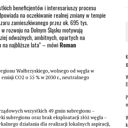
stkich beneficjentów i interesariuszy procesu
Odpowiada na oczekiwanie realnej zmiany w tempie
zaru zamieszkiwanego przez ok. 695 tys.
 w rozwoju na Dolnym Śląsku motywują
ziej odważnych, ambitnych, opartych na
 na najbliższe lata” – mówi
Roman
K
g
bregionu Wałbrzyskiego, wolnego od węgla w
W
ą emisji CO2 o 55 % w 2030 r., neutralnego
E
P
m
rządowych wszystkich 49 gmin subregionu –
yki subregionu oraz brak eksploatacji złóż węgla –
W
alnego działania dla realizacji lokalnych aspiracji,
k