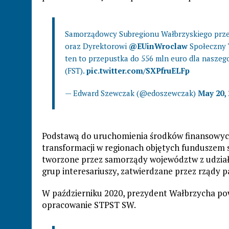
Samorządowcy Subregionu Wałbrzyskiego prz
oraz Dyrektorowi
@EUinWroclaw
Społeczny T
ten to przepustka do 556 mln euro dla naszeg
(FST).
pic.twitter.com/SXPfruELFp
— Edward Szewczak (@edoszewczak)
May 20, 
Podstawą do uruchomienia środków finansowych 
transformacji w regionach objętych funduszem s
tworzone przez samorządy województw z udział
grup interesariuszy, zatwierdzane przez rządy 
W październiku 2020, prezydent Wałbrzycha pow
opracowanie STPST SW.