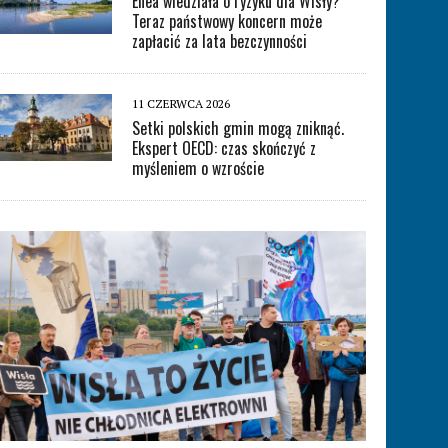
Enea wiedziała o ryzyku dla Wisły?
Teraz państwowy koncern może
zapłacić za lata bezczynności
11 CZERWCA 2026
Setki polskich gmin mogą zniknąć.
Ekspert OECD: czas skończyć z
myśleniem o wzroście