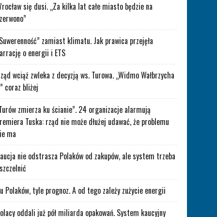
rocław się dusi. „Za kilka lat całe miasto będzie na
zerwono”
Suwerenność” zamiast klimatu. Jak prawica przejęła
arrację o energii i ETS
ząd wciąż zwleka z decyzją ws. Turowa. „Widmo Wałbrzycha
” coraz bliżej
Turów zmierza ku ścianie”. 24 organizacje alarmują
remiera Tuska: rząd nie może dłużej udawać, że problemu
ie ma
aucja nie odstrasza Polaków od zakupów, ale system trzeba
szczelnić
lu Polaków, tyle prognoz. A od tego zależy zużycie energii
olacy oddali już pół miliarda opakowań. System kaucyjny