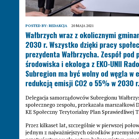
POSTED BY:
REDAKCJA
20 MAJA 2021
Wałbrzych wraz z okolicznymi gminam
2030 r. Wszystko dzięki pracy społ
prezydenta Wałbrzycha. Zespół pod 
środowiska i
ekologa z EKO-UNII
Rado
Subregion ma być wolny od węgla w e
redukcją emisji CO2 o 55% w 2030 r.
Delegacja samorządowców Subregionu Wałbrzysk
społecznego zespołu, przekazała marszałkowi D
KE Społeczny Terytorialny Plan Sprawiedliwej 
Przez kilkaset lat, szczególnie w pierwszej poł
jednym z najważniejszych ośrodków przemysło