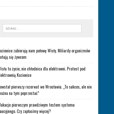
ozienice zabierają nam połowę Wisły. Miliardy organizmów
otują się żywcem
isła to życie, nie chłodnica dla elektrowni. Protest pod
lektrownią Kozienice
owstał pierwszy rezerwat we Wrocławiu. „To sukces, ale nie
ożna na tym poprzestać”
akacje pierwszym prawdziwym testem systemu
aucyjnego. Czy zapłacimy więcej?