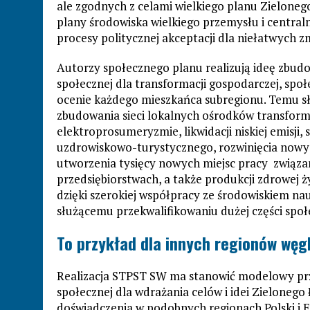
ale zgodnych z celami wielkiego planu Zielone
plany środowiska wielkiego przemysłu i central
procesy politycznej akceptacji dla niełatwych z
Autorzy społecznego planu realizują ideę zbudo
społecznej dla transformacji gospodarczej, społ
ocenie każdego mieszkańca subregionu. Temu słu
zbudowania sieci lokalnych ośrodków transforma
elektroprosumeryzmie, likwidacji niskiej emisji
uzdrowiskowo-turystycznego, rozwinięcia nowyc
utworzenia tysięcy nowych miejsc pracy związan
przedsiębiorstwach, a także produkcji zdrowej ż
dzięki szerokiej współpracy ze środowiskiem n
służącemu przekwalifikowaniu dużej części spo
To przykład dla innych regionów wę
Realizacja STPST SW ma stanowić modelowy pr
społecznej dla wdrażania celów i idei Zieloneg
doświadczenia w podobnych regionach Polski i 