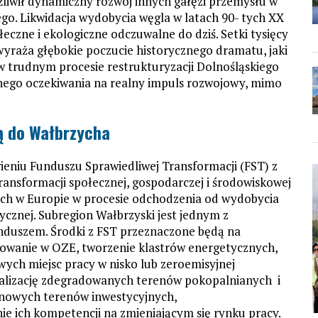
liwił dynamiczny rozwój innych gałęzi przemysłu w
o. Likwidacja wydobycia węgla w latach 90- tych XX
łeczne i ekologiczne odczuwalne do dziś. Setki tysięcy
yraża głębokie poczucie historycznego dramatu, jaki
 w trudnym procesie restrukturyzacji Dolnośląskiego
nego oczekiwania na realny impuls rozwojowy, mimo
ną do Wałbrzycha
wieniu Funduszu Sprawiedliwej Transformacji (FST) z
ransformacji społecznej, gospodarczej i środowiskowej
h w Europie w procesie odchodzenia od wydobycia
ycznej. Subregion Wałbrzyski jest jednym z
unduszem. Środki z FST przeznaczone będą na
stowanie w OZE, tworzenie klastrów energetycznych,
ych miejsc pracy w nisko lub zeroemisyjnej
italizację zdegradowanych terenów pokopalnianych i
nowych terenów inwestycyjnych,
e ich kompetencji na zmieniającym się rynku pracy.