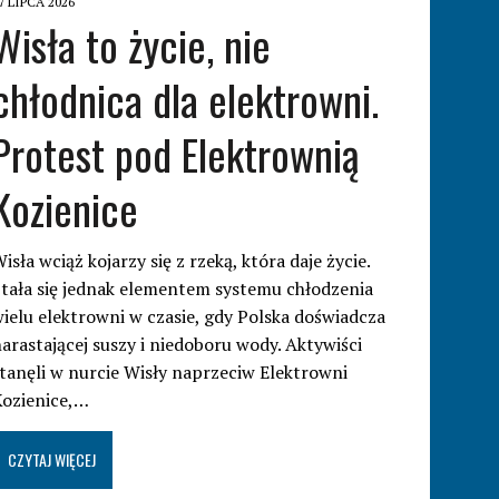
7 LIPCA 2026
Wisła to życie, nie
chłodnica dla elektrowni.
Protest pod Elektrownią
Kozienice
isła wciąż kojarzy się z rzeką, która daje życie.
tała się jednak elementem systemu chłodzenia
ielu elektrowni w czasie, gdy Polska doświadcza
arastającej suszy i niedoboru wody. Aktywiści
tanęli w nurcie Wisły naprzeciw Elektrowni
Kozienice,…
CZYTAJ WIĘCEJ