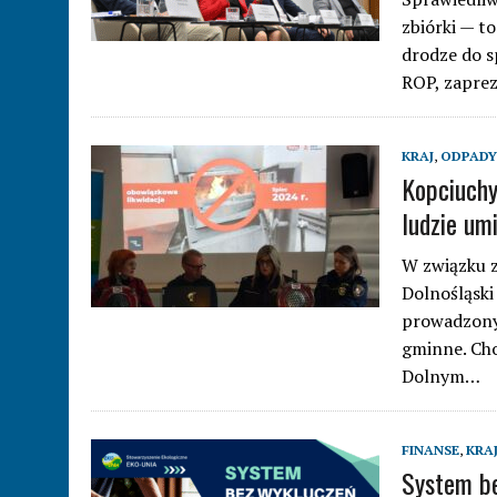
zbiórki — t
drodze do s
ROP, zaprez
KRAJ
,
ODPADY
Kopciuchy
ludzie um
W związku 
Dolnośląski
prowadzonyc
gminne. Cho
Dolnym…
FINANSE
,
KRA
System be