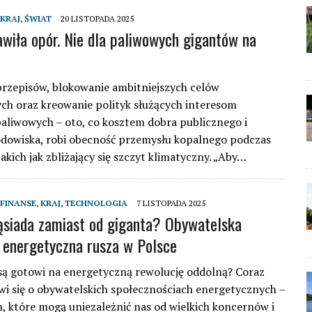
KRAJ
,
ŚWIAT
20 LISTOPADA 2025
awiła opór. Nie dla paliwowych gigantów na
przepisów, blokowanie ambitniejszych celów
ch oraz kreowanie polityk służących interesom
paliwowych – oto, co kosztem dobra publicznego i
dowiska, robi obecność przemysłu kopalnego podczas
takich jak zbliżający się szczyt klimatyczny. „Aby…
FINANSE
,
KRAJ
,
TECHNOLOGIA
7 LISTOPADA 2025
ąsiada zamiast od giganta? Obywatelska
 energetyczna rusza w Polsce
są gotowi na energetyczną rewolucję oddolną? Coraz
wi się o obywatelskich społecznościach energetycznych –
h, które mogą uniezależnić nas od wielkich koncernów i