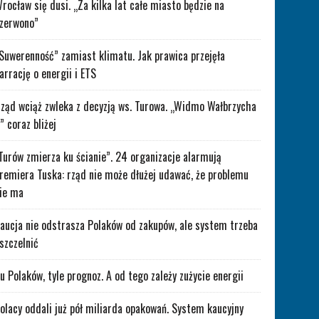
rocław się dusi. „Za kilka lat całe miasto będzie na
zerwono”
Suwerenność” zamiast klimatu. Jak prawica przejęła
arrację o energii i ETS
ząd wciąż zwleka z decyzją ws. Turowa. „Widmo Wałbrzycha
” coraz bliżej
Turów zmierza ku ścianie”. 24 organizacje alarmują
remiera Tuska: rząd nie może dłużej udawać, że problemu
ie ma
aucja nie odstrasza Polaków od zakupów, ale system trzeba
szczelnić
lu Polaków, tyle prognoz. A od tego zależy zużycie energii
olacy oddali już pół miliarda opakowań. System kaucyjny