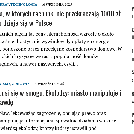
KRAJ
,
TECHNOLOGIA
16 WRZEŚNIA 2025
P
a, w których rachunki nie przekraczają 1000 zł
u
o dzieje się w Polsce
K
atnich pięciu lat ceny nieruchomości wzrosły o około
O
ześnie drastycznie wywindowały opłaty za energię
ą, ponoszone przez przeciętne gospodarstwo domowe. W
E
orakich kryzysów wzrasta popularność domów
m
zędnych, a nawet pasywnych, czyli…
S
s
ISKO
,
ZDROWIE
14 WRZEŚNIA 2025
usi się w smogu. Ekolodzy: miasto manipuluje i
R
rawdę
w
ław, lekceważąc zagrożenie, omijając prawo oraz
P
 manipulując informacjami, spowalnia działania walki ze
P
wierdzą ekolodzy, którzy którzy ustawili pod