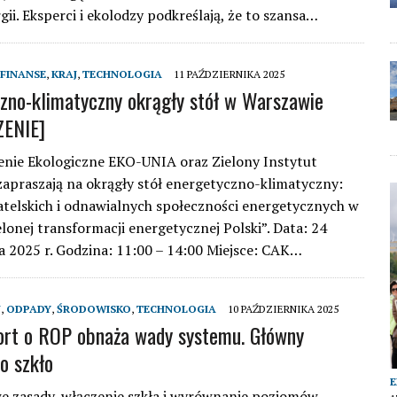
gii. Eksperci i ekolodzy podkreślają, że to szansa…
FINANSE
,
KRAJ
,
TECHNOLOGIA
11 PAŹDZIERNIKA 2025
zno-klimatyczny okrągły stół w Warszawie
ENIE]
nie Ekologiczne EKO-UNIA oraz Zielony Instytut
zapraszają na okrągły stół energetyczno-klimatyczny:
telskich i odnawialnych społeczności energetycznych w
elonej transformacji energetycznej Polski”. Data: 24
a 2025 r. Godzina: 11:00 – 14:00 Miejsce: CAK…
J
,
ODPADY
,
ŚRODOWISKO
,
TECHNOLOGIA
10 PAŹDZIERNIKA 2025
rt o ROP obnaża wady systemu. Główny
o szkło
e zasady, włączenie szkła i wyrównanie poziomów