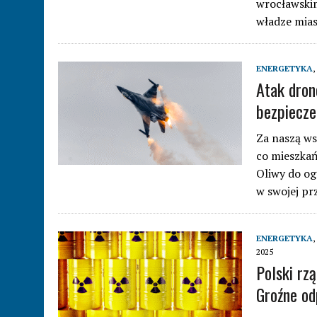
wrocławskim
władze mia
ENERGETYKA
,
Atak dron
bezpiecze
Za naszą ws
co mieszkań
Oliwy do og
w swojej pr
ENERGETYKA
,
2025
Polski rz
Groźne od