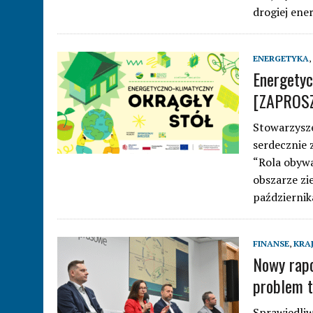
drogiej ener
ENERGETYKA
,
Energetyc
[ZAPROSZ
Stowarzysze
serdecznie 
“Rola obywa
obszarze zi
październik
FINANSE
,
KRA
Nowy rapo
problem t
Sprawiedliw