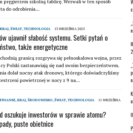
 pręgierzem szkolną tablicę. Wezwali w ten sposób
W
sta do odrobienia…
c
„
KRAJ
,
ŚWIAT
,
TECHNOLOGIA
13 WRZEŚNIA 2025
n
ów ujawnił słabość systemu. Setki pytań o
R
ństwo, także energetyczne
2
chodnią granicą rozgrywa się pełnoskalowa wojna, przez
„
cy Polski zastanawiają się nad swoim bezpieczeństwem.
p
nia dolał nocny atak dronowy, którego doświadczyliśmy
n
zestrzeni powietrznej w nocy z 9 na…
K
FINANSE
,
KRAJ
,
ŚRODOWISKO
,
ŚWIAT
,
TECHNOLOGIA
11 WRZEŚNIA
u
ąd oszukuje inwestorów w sprawie atomu?
I
pady, puste obietnice
P