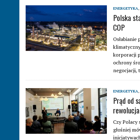
ENERGETYKA
,
Polska st
COP
Osłabianie 
klimatyczny
korporacji 
ochrony śro
negocjacji, 
ENERGETYKA
,
Prąd od s
rewolucja
Czy Polacy 
głośniej mó
inicjatywac