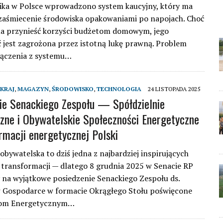
ika w Polsce wprowadzono system kaucyjny, który ma
zaśmiecenie środowiska opakowaniami po napojach. Choć
a przynieść korzyści budżetom domowym, jego
 jest zagrożona przez istotną lukę prawną. Problem
łączenia z systemu…
KRAJ
,
MAGAZYN
,
ŚRODOWISKO
,
TECHNOLOGIA
24 LISTOPADA 2025
ie Senackiego Zespołu — Spółdzielnie
zne i Obywatelskie Społeczności Energetyczne
rmacji energetycznej Polski
obywatelska to dziś jedna z najbardziej inspirujących
 transformacji — dlatego 8 grudnia 2025 w Senacie RP
na wyjątkowe posiedzenie Senackiego Zespołu ds.
w Gospodarce w formacie Okrągłego Stołu poświęcone
iom Energetycznym…