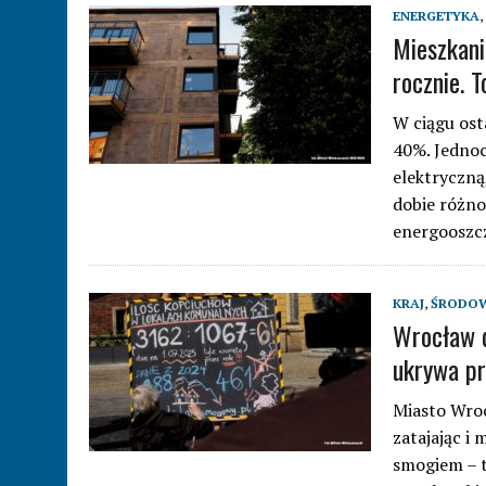
ENERGETYKA
,
Mieszkani
rocznie. T
W ciągu ost
40%. Jednoc
elektryczn
dobie różn
energooszc
KRAJ
,
ŚRODOW
Wrocław d
ukrywa p
Miasto Wroc
zatajając i
smogiem – t