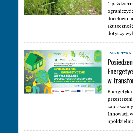
1 październ
ograniczyć 
docelowo m
skuteczność
dotyczy wy
ENERGETYKA
,
Posiedzen
Energetyc
w transfo
Energetyka 
przestrzeni
zapraszamy 
Innowacji 
Spółdzieln