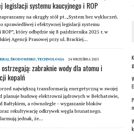
j legislacji systemu kaucyjnego i ROP
zapraszamy na okrągły stół pt. „System bez wykluczeń.
o sprawiedliwej i efektywnej legislacji systemu
i ROP”, który odbędzie się 8 października 2025 r. w
lskiej Agencji Prasowej przy ul. Brackiej…
K
KRAJ
,
ŚRODOWISKO
,
TECHNOLOGIA
24 WRZEŚNIA 2025
g
ostrzegają: zabraknie wody dla atomu i
cji kopalń
W
E
 przed największą transformacją energetyczną w swojej
ząd planuje budowę elektrowni jądrowych w Bełchatowie,
P
ad Bałtykiem, a równolegle – wygaszanie bloków
m
oraz rekultywację odkrywek węgla brunatnego.
larmują jednak, że…
W
k