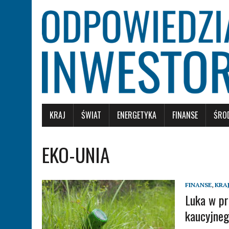
KRAJ
ŚWIAT
ENERGETYKA
FINANSE
ŚRO
EKO-UNIA
FINANSE
,
KRA
Luka w pr
kaucyjne