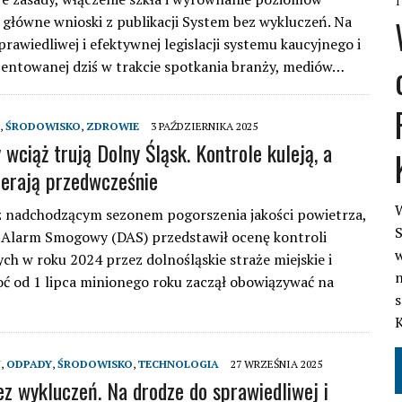
1
o główne wnioski z publikacji System bez wykluczeń. Na
prawiedliwej i efektywnej legislacji systemu kaucyjnego i
entowanej dziś w trakcie spotkania branży, mediów…
,
ŚRODOWISKO
,
ZDROWIE
3 PAŹDZIERNIKA 2025
 wciąż trują Dolny Śląsk. Kontrole kuleją, a
ierają przedwcześnie
W
z nadchodzącym sezonem pogorszenia jakości powietrza,
S
 Alarm Smogowy (DAS) przedstawił ocenę kontroli
w
h w roku 2024 przez dolnośląskie straże miejskie i
n
ć od 1 lipca minionego roku zaczął obowiązywać na
s
J
,
ODPADY
,
ŚRODOWISKO
,
TECHNOLOGIA
27 WRZEŚNIA 2025
z wykluczeń. Na drodze do sprawiedliwej i