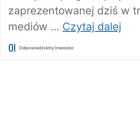
zaprezentowanej dziś w tr
Nowy
mediów …
Czytaj dalej
raport
o
ROP
Odpowiedzialny Inwestor
obnaża
wady
systemu.
Główny
problem
to
szkło